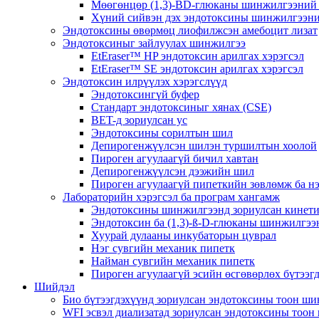
Мөөгөнцөр (1,3)-BD-глюканы шинжилгээний 
Хүний сийвэн дэх эндотоксины шинжилгээни
Эндотоксины өвөрмөц лиофилжсэн амебоцит лизат
Эндотоксиныг зайлуулах шинжилгээ
EtEraser™ HP эндотоксин арилгах хэрэгсэл
EtEraser™ SE эндотоксин арилгах хэрэгсэл
Эндотоксин илрүүлэх хэрэгслүүд
Эндотоксингүй буфер
Стандарт эндотоксиныг хянах (CSE)
BET-д зориулсан ус
Эндотоксины сорилтын шил
Депирогенжүүлсэн шилэн туршилтын хоолой
Пироген агуулаагүй бичил хавтан
Депирогенжүүлсэн дээжийн шил
Пироген агуулаагүй пипеткийн зөвлөмж ба нэ
Лабораторийн хэрэгсэл ба програм хангамж
Эндотоксины шинжилгээнд зориулсан кине
Эндотоксин ба (1,3)-ß-D-глюканы шинжилгээ
Хуурай дулааны инкубаторын цуврал
Нэг сувгийн механик пипетк
Найман сувгийн механик пипетк
Пироген агуулаагүй эсийн өсгөвөрлөх бүтээг
Шийдэл
Био бүтээгдэхүүнд зориулсан эндотоксины тоон ш
WFI эсвэл диализатад зориулсан эндотоксины тоо