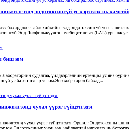
нжилгээнд эндотоксингүй ус хэрэглэх нь хамгийн
э бохирдлоос зайлсхийхийн тулд эндотоксингүй усыг ашиглах 
лзошгүй.Энд Лиофильжүүлсэн амебоцит лизат (LAL) урвалж ус б
ил биш юм
ох Лабораторийн судалгаа, үйлдвэрлэлийн ертөнцөд ус янз бүрий
нгүй ус ба хэт цэвэр ус юм.Энэ хоёр төрөл байхад...
инжилгээнд чухал үүрэг гүйцэтгэдэг
жилгээнд чухал үүрэг гүйцэтгэдэг Оршил: Эндотоксины шинжил
эг юм.Эндотоксиныг үнэн зөв, найдвартай илрүүлэх нь бүтээгдэ