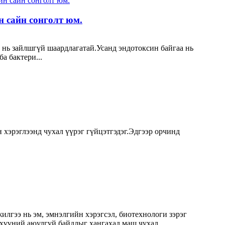
 сайн сонголт юм.
нь зайлшгүй шаардлагатай.Усанд эндотоксин байгаа нь
а бактери...
н хэрэглээнд чухал үүрэг гүйцэтгэдэг.Эдгээр орчинд
гээ нь эм, эмнэлгийн хэрэгсэл, биотехнологи зэрэг
хүүний аюулгүй байдлыг хангахад маш чухал...