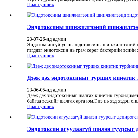
Цааш унших
Эндотоксины шинжилгээний шинжилгээнд 
23-07-26-нд админ
Эндотоксингүй ус нь эндотоксины шинжилгээний ш
гэгддэг эндотоксин нь грам сөрөг бактерийн эсийн 
Цааш унших
Дээж дэх эндотоксиныг турших кинетик
23-06-05-нд админ
Дээж дэх эндотоксиныг шалгах кинетик турбидиме
байгаа эсэхийг шалгах арга юм.Энэ нь хэд хэдэн о
Цааш унших
Эндотоксин агуулаагүй шилэн гуурсыг 