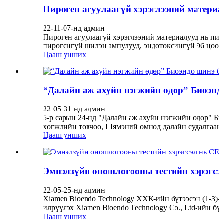
Пироген агуулаагүй хэрэглээний матери
22-11-07-нд админ
Пироген агуулаагүй хэрэглээний материалууд нь пи
пирогенгүй шилэн ампулууд, эндотоксингүй 96 цоон
Цааш унших
“Далайн аж ахуйн нэгжийн өдөр” Биоэнд
22-05-31-нд админ
5-р сарын 24-нд "Далайн аж ахуйн нэгжийн өдөр" 
хөгжлийн товчоо, Шямэний өмнөд далайн судалгаан
Цааш унших
Эмнэлзүйн оношлогооны тестийн хэрэгсэ
22-05-25-нд админ
Xiamen Bioendo Technology ХХК-ийн бүтээсэн (1-3)
илрүүлэх Xiamen Bioendo Technology Co., Ltd-ийн б
Цааш унших