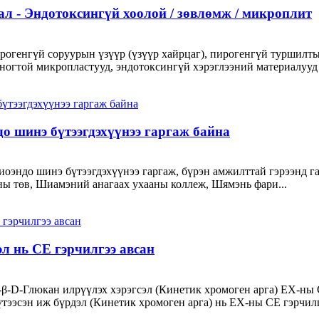
ал - Эндотоксингүй хоолой / зөвлөмж / микроплит
рогенгүй соруурын үзүүр (үзүүр хайрцаг), пирогенгүй туршилт
огтой микропластууд, эндотоксингүй хэрэглээний материалууд ю
о шинэ бүтээгдэхүүнээ гаргаж байна
Биоэндо шинэ бүтээгдэхүүнээ гаргаж, бүрэн амжилттай гэрээнд 
ы төв, Шиамэний анагаах ухааны коллеж, Шямэнь фари...
л нь CE гэрчилгээ авсан
-β-D-Глюкан илрүүлэх хэрэгсэл (Кинетик хромоген арга) ЕХ-ны C
үтээсэн иж бүрдэл (Кинетик хромоген арга) нь ЕХ-ны CE гэрчилгэ