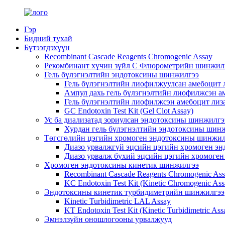
Гэр
Бидний тухай
Бүтээгдэхүүн
Recombinant Cascade Reagents Chromogenic Assay
Рекомбинант хүчин зүйл C Флюрометрийн шинжил
Гель бүлэгнэлтийн эндотоксины шинжилгээ
Гель бүлэгнэлтийн лиофилжуулсан амебоцит
Ампул дахь гель бүлэгнэлтийн лиофилжсэн а
Гель бүлэгнэлтийн лиофилжсэн амебоцит лиз
GC Endotoxin Test Kit (Gel Clot Assay)
Ус ба диализатад зориулсан эндотоксины шинжилг
Хурдан гель бүлэгнэлтийн эндотоксины шин
Төгсгөлийн цэгийн хромоген эндотоксины шинжил
Диазо урвалжгүй эцсийн цэгийн хромоген э
Диазо урвалж бүхий эцсийн цэгийн хромоге
Хромоген эндотоксины кинетик шинжилгээ
Recombinant Cascade Reagents Chromogenic As
KC Endotoxin Test Kit (Kinetic Chromogenic Ass
Эндотоксины кинетик турбидиметрийн шинжилгээ
Kinetic Turbidimetric LAL Assay
KT Endotoxin Test Kit (Kinetic Turbidimetric Ass
Эмнэлзүйн оношлогооны урвалжууд