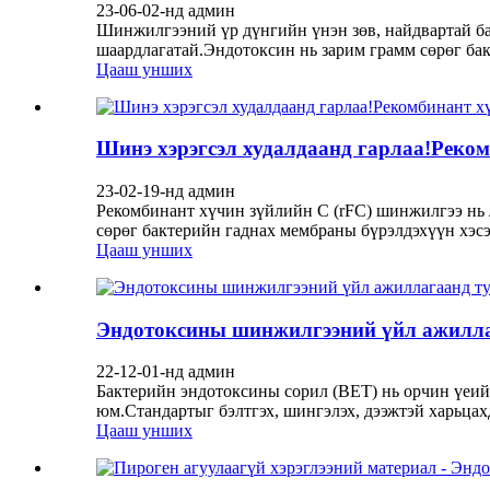
23-06-02-нд админ
Шинжилгээний үр дүнгийн үнэн зөв, найдвартай 
шаардлагатай.Эндотоксин нь зарим грамм сөрөг бакт
Цааш унших
Шинэ хэрэгсэл худалдаанд гарлаа!Реко
23-02-19-нд админ
Рекомбинант хүчин зүйлийн С (rFC) шинжилгээ нь л
сөрөг бактерийн гаднах мембраны бүрэлдэхүүн хэсэг 
Цааш унших
Эндотоксины шинжилгээний үйл ажилла
22-12-01-нд админ
Бактерийн эндотоксины сорил (BET) нь орчин үеий
юм.Стандартыг бэлтгэх, шингэлэх, дээжтэй харьцахд
Цааш унших