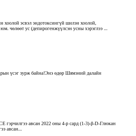
ын хоолой эсвэл эндотоксингүй шилэн хоолой,
м. чөлөөт ус (депирогенжүүлсэн усны хэрэглээ ...
гарын үсэг зурж байна!Энэ өдөр Шямэний далайн
E гэрчилгээ авсан 2022 оны 4-р сард (1-3)-β-D-Глюкан
э авсан...