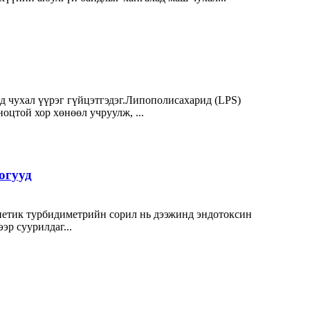
 чухал үүрэг гүйцэтгэдэг.Липополисахарид (LPS)
оцтой хор хөнөөл учруулж, ...
огууд
етик турбидиметрийн сорил нь дээжинд эндотоксин
эр суурилдаг...