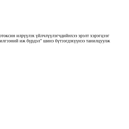
ндотоксин илрүүлэх үйлчлүүлэгчдийнхээ эрэлт хэрэгцээг
илгээний иж бүрдэл" шинэ бүтээгдэхүүнээ танилцуулж