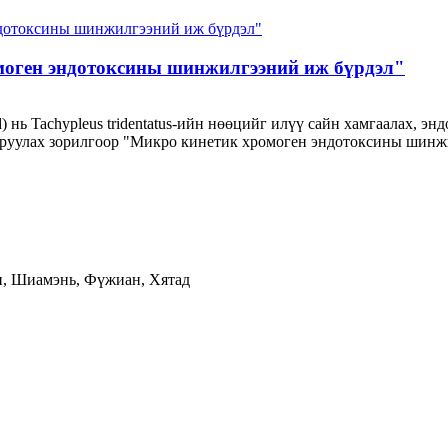
моген эндотоксины шинжилгээний иж бүрдэл"
) нь Tachypleus tridentatus-ийн нөөцийг илүү сайн хамгаалах, э
жруулах зорилгоор "Микро кинетик хромоген эндотоксины шинж
н, Шиамэнь, Фүжиан, Хятад