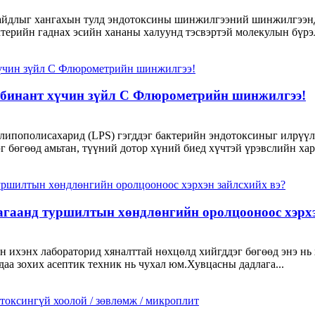
байдлыг хангахын тулд эндотоксины шинжилгээний шинжилгээнд
ерийн гаднах эсийн хананы халуунд тэсвэртэй молекулын бүрэлдэ
мбинант хүчин зүйл C Флюрометрийн шинжилгээ!
ипополисахарид (LPS) гэгддэг бактерийн эндотоксиныг илрүүлэх
бөгөөд амьтан, түүний дотор хүний ​​биед хүчтэй үрэвслийн хариу
гаанд туршилтын хөндлөнгийн оролцооноос хэрхэ
н ихэнх лабораторид хяналттай нөхцөлд хийгддэг бөгөөд энэ нь
аа зохих асептик техник нь чухал юм.Хувцасны дадлага...