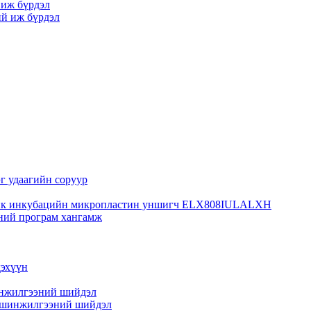
иж бүрдэл
й иж бүрдэл
г удаагийн соруур
тик инкубацийн микропластин уншигч ELX808IULALXH
ний програм хангамж
дэхүүн
инжилгээний шийдэл
н шинжилгээний шийдэл