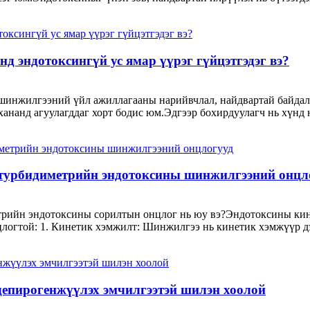
эндотоксингүй ус ямар үүрэг гүйцэтгэдэг вэ?
инжилгээний үйл ажиллагааны нарийвчлал, найдвартай байдалд
хананд агуулагддаг хорт бодис юм.Эдгээр бохирдуулагч нь хүнд н
 турбидиметрийн эндотоксины шинжилгээний онцл
трийн эндотоксины сорилтын онцлог нь юу вэ?Эндотоксины кин
нцлогтой: 1. Кинетик хэмжилт: Шинжилгээ нь кинетик хэмжүүр дэ
депирогенжүүлэх эмчилгээтэй шилэн хоолой