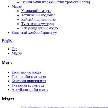
Эсийн эмчилгээ (кинетик хромоген арга)
Мэдээ
Компанийн мэдээ
Техникийн мэдээлэл
Кейсийн шинжилгээ
Түгээмэл асуултууд
Аж үйлдвэрийн мэдээ
Бидэнтэй холбоо барина уу
English
Гэр
Мэдээ
Мэдээ
Компанийн мэдээ
Техникийн мэдээлэл
Кейсийн шинжилгээ
Түгээмэл асуултууд
Аж үйлдвэрийн мэдээ
Мэдээ