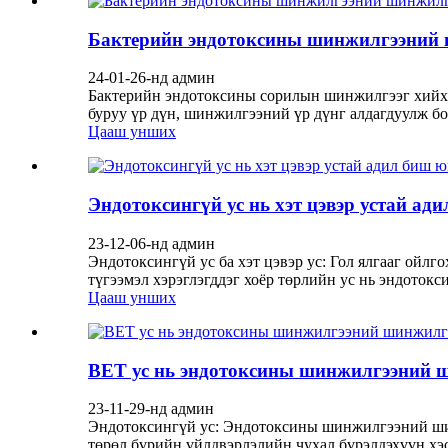
Бактерийн эндотоксины шинжилгээний ши
24-01-26-нд админ
Бактерийн эндотоксины сорилын шинжилгээг хийхдэ
буруу үр дүн, шинжилгээний үр дүнг алдагдуулж бо
Цааш унших
Эндотоксингүй ус нь хэт цэвэр устай ад
23-12-06-нд админ
Эндотоксингүй ус ба хэт цэвэр ус: Гол ялгааг ойлг
түгээмэл хэрэглэгддэг хоёр төрлийн ус нь эндотокси
Цааш унших
BET ус нь эндотоксины шинжилгээний ш
23-11-29-нд админ
Эндотоксингүй ус: Эндотоксины шинжилгээний шин
төрөл бүрийн үйлдвэрлэлийн чухал бүрэлдэхүүн хэс