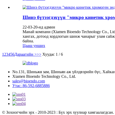
Шинэ бүтээгдэхүүн "микро кинетик хро
22-03-20-нд админ
Манай компани (Xiamen Bioendo Technology Co., Ltd
хангах, дотоод хордлогын шинж чанарыг улам сай
байна.
Цааш унших
1
2
3
4
5
6
Дараагийн >
>>
Хуудас 1 / 6
No.131, Шиньжя зам, Шиньян аж үйлдвэрийн бүс, Хайка
Xiamen Bioendo Technology Co., Ltd.
sales@bioendo.com
Утас: 86-592-6885886
© Зохиогчийн эрх - 2010-2023 : Бүх эрх хуулиар хамгаалагдсан.