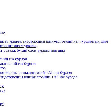
гээ
 лизат урвалж эндотоксины шинжилгээний нэг туршилтын шил
мебоцит лизат урвалж
ат урвалж бүхий олон туршилтын шил
ээний иж бүрдэл
жилгээний иж бүрдэл
гээ
ндотоксины шинжилгээний TAL иж бүрдэл
н эндотоксины шинжилгээний TAL иж бүрдэл
say
ay)
ay)