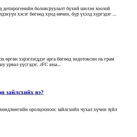
 депирогенийн боловсруулалт бүхий шилэн хоолой
хүүн хэсэг бөгөөд хүнд өвчин, бүр үхэлд хүргэдэг ...
 өргөн хэрэглэгддэг арга бөгөөд эндотоксин нь грам
 урвал үүсгэдэг. .rFC assa...
н зайлсхийх вэ?
 хөндлөнгийн оролцооноос зайлсхийх чухал хүчин зүйл