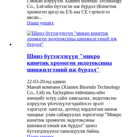
Глюкан илрүүлэх Xiamen Bioendo Technology
Co., Ltd-ийн бүтээсэн иж бүрдэл (Кинетик
хромоген арга) нь ЕХ-ны CE гэрчилгээ
авсан...
Цааш унших
Шинэ бүтээгдэхүүн "микро
кинетик хромоген эндотоксины
шинжилгээний иж бүрдэл"
22-03-20-нд админ
Манай компани (Xiamen Bioendo Technology
Co., Ltd) нь Tachypleus tridentatus-ийн
нөөцийг илүү сайн хамгаалах, эндотоксин
илрүүлэх үйлчлүүлэгчдийнхээ эрэлт
хэрэгцээг хангах, дотоод хордлогын шинж
чанарыг улам сайжруулах зорилгоор "Микро
кинетик хромоген эндотоксины
шинжилгээний иж бүрдэл" шинэ
бүтээгдэхүүнээ танилцуулж байна.
Цааш унших