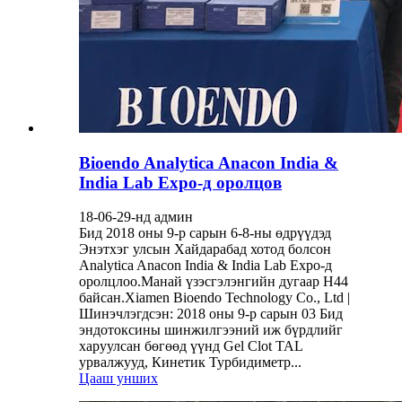
Bioendo Analytica Anacon India &
India Lab Expo-д оролцов
18-06-29-нд админ
Бид 2018 оны 9-р сарын 6-8-ны өдрүүдэд
Энэтхэг улсын Хайдарабад хотод болсон
Analytica Anacon India & India Lab Expo-д
оролцлоо.Манай үзэсгэлэнгийн дугаар H44
байсан.Xiamen Bioendo Technology Co., Ltd |
Шинэчлэгдсэн: 2018 оны 9-р сарын 03 Бид
эндотоксины шинжилгээний иж бүрдлийг
харуулсан бөгөөд үүнд Gel Clot TAL
урвалжууд, Кинетик Турбидиметр...
Цааш унших