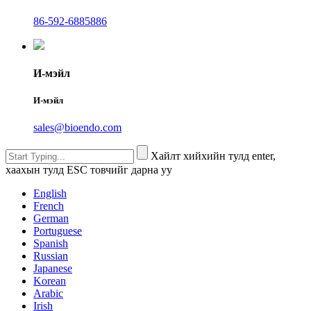
86-592-6885886
И-мэйл
И-мэйл
sales@bioendo.com
Хайлт хийхийн тулд enter,
хаахын тулд ESC товчийг дарна уу
English
French
German
Portuguese
Spanish
Russian
Japanese
Korean
Arabic
Irish