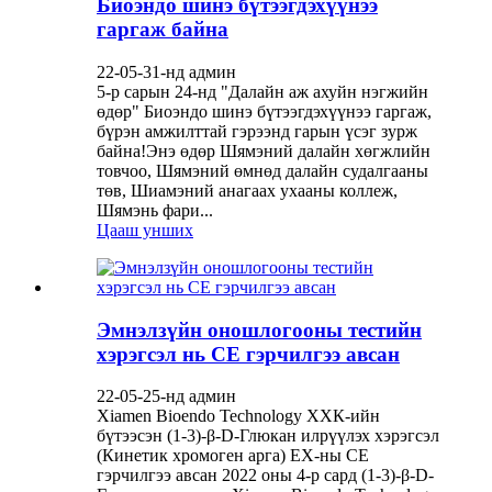
Биоэндо шинэ бүтээгдэхүүнээ
гаргаж байна
22-05-31-нд админ
5-р сарын 24-нд "Далайн аж ахуйн нэгжийн
өдөр" Биоэндо шинэ бүтээгдэхүүнээ гаргаж,
бүрэн амжилттай гэрээнд гарын үсэг зурж
байна!Энэ өдөр Шямэний далайн хөгжлийн
товчоо, Шямэний өмнөд далайн судалгааны
төв, Шиамэний анагаах ухааны коллеж,
Шямэнь фари...
Цааш унших
Эмнэлзүйн оношлогооны тестийн
хэрэгсэл нь CE гэрчилгээ авсан
22-05-25-нд админ
Xiamen Bioendo Technology ХХК-ийн
бүтээсэн (1-3)-β-D-Глюкан илрүүлэх хэрэгсэл
(Кинетик хромоген арга) ЕХ-ны CE
гэрчилгээ авсан 2022 оны 4-р сард (1-3)-β-D-