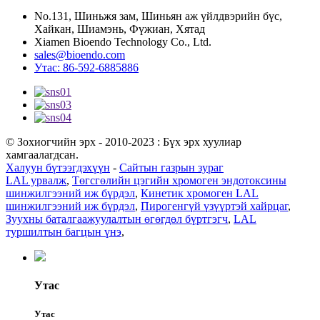
No.131, Шиньжя зам, Шиньян аж үйлдвэрийн бүс,
Хайкан, Шиамэнь, Фүжиан, Хятад
Xiamen Bioendo Technology Co., Ltd.
sales@bioendo.com
Утас: 86-592-6885886
© Зохиогчийн эрх - 2010-2023 : Бүх эрх хуулиар
хамгаалагдсан.
Халуун бүтээгдэхүүн
-
Сайтын газрын зураг
LAL урвалж
,
Төгсгөлийн цэгийн хромоген эндотоксины
шинжилгээний иж бүрдэл
,
Кинетик хромоген LAL
шинжилгээний иж бүрдэл
,
Пирогенгүй үзүүртэй хайрцаг
,
Зуухны баталгаажуулалтын өгөгдөл бүртгэгч
,
LAL
туршилтын багцын үнэ
,
Утас
Утас