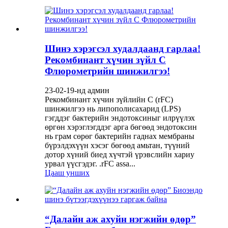
Шинэ хэрэгсэл худалдаанд гарлаа!
Рекомбинант хүчин зүйл C
Флюрометрийн шинжилгээ!
23-02-19-нд админ
Рекомбинант хүчин зүйлийн С (rFC)
шинжилгээ нь липополисахарид (LPS)
гэгддэг бактерийн эндотоксиныг илрүүлэх
өргөн хэрэглэгддэг арга бөгөөд эндотоксин
нь грам сөрөг бактерийн гаднах мембраны
бүрэлдэхүүн хэсэг бөгөөд амьтан, түүний
дотор хүний ​​биед хүчтэй үрэвслийн хариу
урвал үүсгэдэг. .rFC assa...
Цааш унших
“Далайн аж ахуйн нэгжийн өдөр”