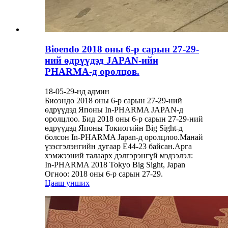
Bioendo 2018 оны 6-р сарын 27-29-
ний өдрүүдэд JAPAN-ийн
PHARMA-д оролцов.
18-05-29-нд админ
Биоэндо 2018 оны 6-р сарын 27-29-ний
өдрүүдэд Японы In-PHARMA JAPAN-д
оролцлоо. Бид 2018 оны 6-р сарын 27-29-ний
өдрүүдэд Японы Токиогийн Big Sight-д
болсон In-PHARMA Japan-д оролцлоо.Манай
үзэсгэлэнгийн дугаар E44-23 байсан.Арга
хэмжээний талаарх дэлгэрэнгүй мэдээлэл:
In-PHARMA 2018 Tokyo Big Sight, Japan
Огноо: 2018 оны 6-р сарын 27-29.
Цааш унших