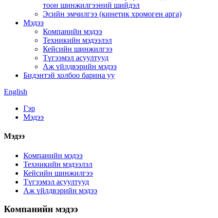
тоон шинжилгээний шийдэл
Эсийн эмчилгээ (кинетик хромоген арга)
Мэдээ
Компанийн мэдээ
Техникийн мэдээлэл
Кейсийн шинжилгээ
Түгээмэл асуултууд
Аж үйлдвэрийн мэдээ
Бидэнтэй холбоо барина уу
English
Гэр
Мэдээ
Мэдээ
Компанийн мэдээ
Техникийн мэдээлэл
Кейсийн шинжилгээ
Түгээмэл асуултууд
Аж үйлдвэрийн мэдээ
Компанийн мэдээ