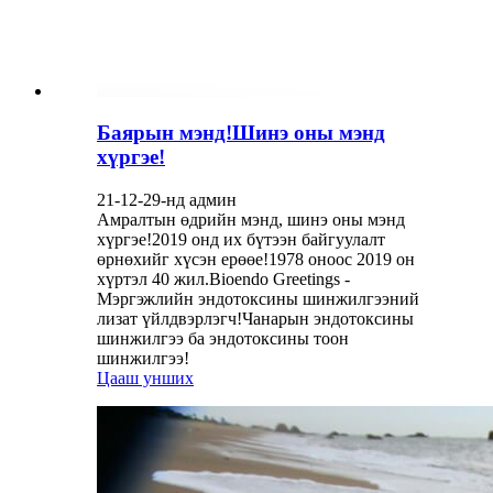
Баярын мэнд!Шинэ оны мэнд
хүргэе!
21-12-29-нд админ
Амралтын өдрийн мэнд, шинэ оны мэнд
хүргэе!2019 онд их бүтээн байгуулалт
өрнөхийг хүсэн ерөөе!1978 оноос 2019 он
хүртэл 40 жил.Bioendo Greetings -
Мэргэжлийн эндотоксины шинжилгээний
лизат үйлдвэрлэгч!Чанарын эндотоксины
шинжилгээ ба эндотоксины тоон
шинжилгээ!
Цааш унших