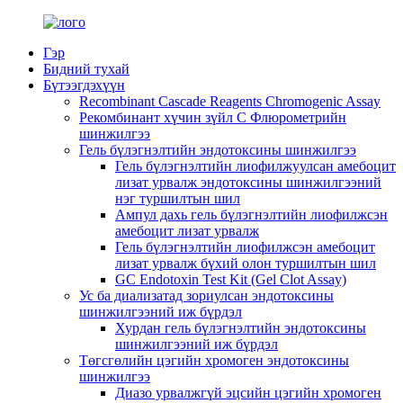
Гэр
Бидний тухай
Бүтээгдэхүүн
Recombinant Cascade Reagents Chromogenic Assay
Рекомбинант хүчин зүйл C Флюрометрийн
шинжилгээ
Гель бүлэгнэлтийн эндотоксины шинжилгээ
Гель бүлэгнэлтийн лиофилжуулсан амебоцит
лизат урвалж эндотоксины шинжилгээний
нэг туршилтын шил
Ампул дахь гель бүлэгнэлтийн лиофилжсэн
амебоцит лизат урвалж
Гель бүлэгнэлтийн лиофилжсэн амебоцит
лизат урвалж бүхий олон туршилтын шил
GC Endotoxin Test Kit (Gel Clot Assay)
Ус ба диализатад зориулсан эндотоксины
шинжилгээний иж бүрдэл
Хурдан гель бүлэгнэлтийн эндотоксины
шинжилгээний иж бүрдэл
Төгсгөлийн цэгийн хромоген эндотоксины
шинжилгээ
Диазо урвалжгүй эцсийн цэгийн хромоген