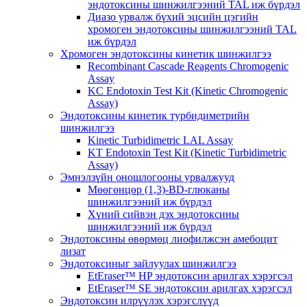
эндотоксины шинжилгээний TAL иж бүрдэл
Диазо урвалж бүхий эцсийн цэгийн
хромоген эндотоксины шинжилгээний TAL
иж бүрдэл
Хромоген эндотоксины кинетик шинжилгээ
Recombinant Cascade Reagents Chromogenic
Assay
KC Endotoxin Test Kit (Kinetic Chromogenic
Assay)
Эндотоксины кинетик турбидиметрийн
шинжилгээ
Kinetic Turbidimetric LAL Assay
KT Endotoxin Test Kit (Kinetic Turbidimetric
Assay)
Эмнэлзүйн оношлогооны урвалжууд
Мөөгөнцөр (1,3)-BD-глюканы
шинжилгээний иж бүрдэл
Хүний сийвэн дэх эндотоксины
шинжилгээний иж бүрдэл
Эндотоксины өвөрмөц лиофилжсэн амебоцит
лизат
Эндотоксиныг зайлуулах шинжилгээ
EtEraser™ HP эндотоксин арилгах хэрэгсэл
EtEraser™ SE эндотоксин арилгах хэрэгсэл
Эндотоксин илрүүлэх хэрэгслүүд