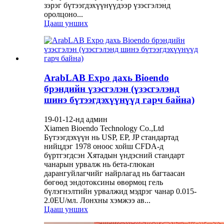
зэрэг бүтээгдэхүүнүүдээр үзэсгэлэнд
оролцоно...
Цааш унших
ArabLAB Expo дахь Bioendo
брэндийн үзэсгэлэн (үзэсгэлэнд
шинэ бүтээгдэхүүнүүд гарч байна)
19-01-12-нд админ
Xiamen Bioendo Technology Co.,Ltd
Бүтээгдэхүүн нь USP, EP, JP стандартад
нийцдэг 1978 оноос хойш CFDA-д
бүртгэгдсэн Хятадын үндэсний стандарт
чанарын урвалж нь бета-глюкан
дарангуйлагчийг найрлагад нь багтаасан
бөгөөд эндотоксины өвөрмөц гель
бүлэгнэлтийн урвалжид мэдрэг чанар 0.015-
2.0EU/мл. Лонхны хэмжээ ав...
Цааш унших