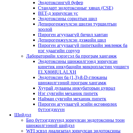
Эндотоксингүй буфер
Стандарт эндотоксиныг хянах (CSE)
BET-д зориулсан ус
Эндотоксины сорилтын шил
Депирогенжүүлсэн шилэн туршилтын
хоолой
Пироген агуулаагүй бичил хавтан
Депирогенжүүлсэн дээжийн шил
Пироген агуулаагүй пипеткийн зөвлөмж ба
нэг удаагийн соруур
Лабораторийн хэрэгсэл ба програм хангамж
Эндотоксины шинжилгээнд зориулсан
кинетик инкубацийн микропластин уншигч
ELX808IULALXH
Эндотоксин ба (1,3)-ß-D-глюканы
шинжилгээний програм хангамж
Хуурай дулааны инкубаторын цуврал
Нэг сувгийн механик пипетк
Найман сувгийн механик пипетк
Пироген агуулаагүй эсийн өсгөвөрлөх
бүтээгдэхүүн
Шийдэл
Био бүтээгдэхүүнд зориулсан эндотоксины тоон
шинжилгээний шийдэл
WFI эсвэл диализатад зориулсан эндотоксины