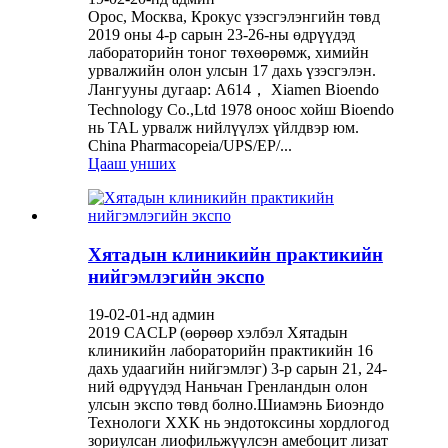
Орос, Москва, Крокус үзэсгэлэнгийн төвд
2019 оны 4-р сарын 23-26-ны өдрүүдэд
лабораторийн тоног төхөөрөмж, химийн
урвалжийн олон улсын 17 дахь үзэсгэлэн.
Лангууны дугаар: A614， Xiamen Bioendo
Technology Co.,Ltd 1978 оноос хойш Bioendo
нь TAL урвалж нийлүүлэх үйлдвэр юм.
China Pharmacopeia/UPS/EP/...
Цааш унших
Хятадын клиникийн практикийн
нийгэмлэгийн экспо
19-02-01-нд админ
2019 CACLP (өөрөөр хэлбэл Хятадын
клиникийн лабораторийн практикийн 16
дахь удаагийн нийгэмлэг) 3-р сарын 21, 24-
ний өдрүүдэд Наньчан Гренландын олон
улсын экспо төвд болно.Шиамэнь Биоэндо
Технологи ХХК нь эндотоксины хордлогод
зориулсан лиофильжүүлсэн амебоцит лизат