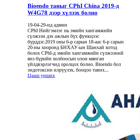
Bioendo таныг CPhI China 2019-д
W4G78 дээр хүлээх болно
19-04-29-нд админ
CPhI Нийгэмлэг нь эмийн хангамжийн
сүлжээн дэх ажлын бүх функцээс
бүрддэг.2019 оны 6-р сарын 18-аас 6-р сарын
20-ны хооронд БНХАУ-ын Шанхай хотод
болох CPhI-д эмийн хангамжийн сүлжээний
янз бүрийн холбоосын олон мянган
үйлдвэрлэгчид оролцох болно. Bioendo бол
эндотоксин илрүүлэх, бооцоо тавих...
Цааш унших