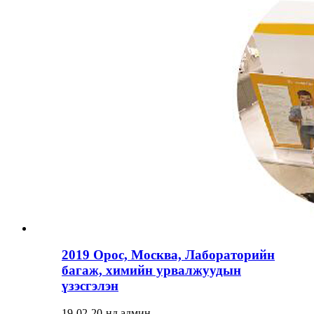
2019 Орос, Москва, Лабораторийн
багаж, химийн урвалжуудын
үзэсгэлэн
19-02-20-нд админ