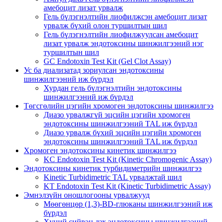
амебоцит лизат урвалж
Гель бүлэгнэлтийн лиофилжсэн амебоцит лизат
урвалж бүхий олон туршилтын шил
Гель бүлэгнэлтийн лиофилжуулсан амебоцит
лизат урвалж эндотоксины шинжилгээний нэг
туршилтын шил
GC Endotoxin Test Kit (Gel Clot Assay)
Ус ба диализатад зориулсан эндотоксины
шинжилгээний иж бүрдэл
Хурдан гель бүлэгнэлтийн эндотоксины
шинжилгээний иж бүрдэл
Төгсгөлийн цэгийн хромоген эндотоксины шинжилгээ
Диазо урвалжгүй эцсийн цэгийн хромоген
эндотоксины шинжилгээний TAL иж бүрдэл
Диазо урвалж бүхий эцсийн цэгийн хромоген
эндотоксины шинжилгээний TAL иж бүрдэл
Хромоген эндотоксины кинетик шинжилгээ
KC Endotoxin Test Kit (Kinetic Chromogenic Assay)
Эндотоксины кинетик турбидиметрийн шинжилгээ
Kinetic Turbidimetric TAL урвалжтай шил
KT Endotoxin Test Kit (Kinetic Turbidimetric Assay)
Эмнэлзүйн оношлогооны урвалжууд
Мөөгөнцөр (1,3)-BD-глюканы шинжилгээний иж
бүрдэл
Хүний сийвэн дэх эндотоксины шинжилгээний