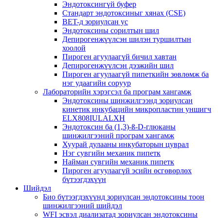
Эндотоксингүй буфер
Стандарт эндотоксиныг хянах (CSE)
BET-д зориулсан ус
Эндотоксины сорилтын шил
Депирогенжүүлсэн шилэн туршилтын
хоолой
Пироген агуулаагүй бичил хавтан
Депирогенжүүлсэн дээжийн шил
Пироген агуулаагүй пипеткийн зөвлөмж ба
нэг удаагийн соруур
Лабораторийн хэрэгсэл ба програм хангамж
Эндотоксины шинжилгээнд зориулсан
кинетик инкубацийн микропластин уншигч
ELX808IULALXH
Эндотоксин ба (1,3)-ß-D-глюканы
шинжилгээний програм хангамж
Хуурай дулааны инкубаторын цуврал
Нэг сувгийн механик пипетк
Найман сувгийн механик пипетк
Пироген агуулаагүй эсийн өсгөвөрлөх
бүтээгдэхүүн
Шийдэл
Био бүтээгдэхүүнд зориулсан эндотоксины тоон
шинжилгээний шийдэл
WFI эсвэл диализатад зориулсан эндотоксины