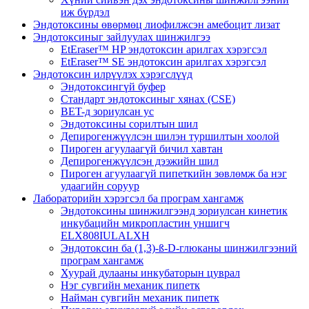
иж бүрдэл
Эндотоксины өвөрмөц лиофилжсэн амебоцит лизат
Эндотоксиныг зайлуулах шинжилгээ
EtEraser™ HP эндотоксин арилгах хэрэгсэл
EtEraser™ SE эндотоксин арилгах хэрэгсэл
Эндотоксин илрүүлэх хэрэгслүүд
Эндотоксингүй буфер
Стандарт эндотоксиныг хянах (CSE)
BET-д зориулсан ус
Эндотоксины сорилтын шил
Депирогенжүүлсэн шилэн туршилтын хоолой
Пироген агуулаагүй бичил хавтан
Депирогенжүүлсэн дээжийн шил
Пироген агуулаагүй пипеткийн зөвлөмж ба нэг
удаагийн соруур
Лабораторийн хэрэгсэл ба програм хангамж
Эндотоксины шинжилгээнд зориулсан кинетик
инкубацийн микропластин уншигч
ELX808IULALXH
Эндотоксин ба (1,3)-ß-D-глюканы шинжилгээний
програм хангамж
Хуурай дулааны инкубаторын цуврал
Нэг сувгийн механик пипетк
Найман сувгийн механик пипетк