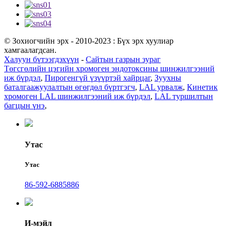
© Зохиогчийн эрх - 2010-2023 : Бүх эрх хуулиар
хамгаалагдсан.
Халуун бүтээгдэхүүн
-
Сайтын газрын зураг
Төгсгөлийн цэгийн хромоген эндотоксины шинжилгээний
иж бүрдэл
,
Пирогенгүй үзүүртэй хайрцаг
,
Зуухны
баталгаажуулалтын өгөгдөл бүртгэгч
,
LAL урвалж
,
Кинетик
хромоген LAL шинжилгээний иж бүрдэл
,
LAL туршилтын
багцын үнэ
,
Утас
Утас
86-592-6885886
И-мэйл