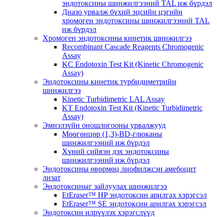
эндотоксины шинжилгээний TAL иж бүрдэл
Диазо урвалж бүхий эцсийн цэгийн
хромоген эндотоксины шинжилгээний TAL
иж бүрдэл
Хромоген эндотоксины кинетик шинжилгээ
Recombinant Cascade Reagents Chromogenic
Assay
KC Endotoxin Test Kit (Kinetic Chromogenic
Assay)
Эндотоксины кинетик турбидиметрийн
шинжилгээ
Kinetic Turbidimetric LAL Assay
KT Endotoxin Test Kit (Kinetic Turbidimetric
Assay)
Эмнэлзүйн оношлогооны урвалжууд
Мөөгөнцөр (1,3)-BD-глюканы
шинжилгээний иж бүрдэл
Хүний сийвэн дэх эндотоксины
шинжилгээний иж бүрдэл
Эндотоксины өвөрмөц лиофилжсэн амебоцит
лизат
Эндотоксиныг зайлуулах шинжилгээ
EtEraser™ HP эндотоксин арилгах хэрэгсэл
EtEraser™ SE эндотоксин арилгах хэрэгсэл
Эндотоксин илрүүлэх хэрэгслүүд