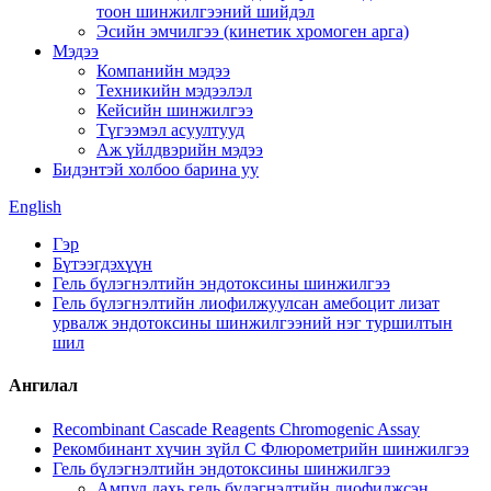
тоон шинжилгээний шийдэл
Эсийн эмчилгээ (кинетик хромоген арга)
Мэдээ
Компанийн мэдээ
Техникийн мэдээлэл
Кейсийн шинжилгээ
Түгээмэл асуултууд
Аж үйлдвэрийн мэдээ
Бидэнтэй холбоо барина уу
English
Гэр
Бүтээгдэхүүн
Гель бүлэгнэлтийн эндотоксины шинжилгээ
Гель бүлэгнэлтийн лиофилжуулсан амебоцит лизат
урвалж эндотоксины шинжилгээний нэг туршилтын
шил
Ангилал
Recombinant Cascade Reagents Chromogenic Assay
Рекомбинант хүчин зүйл C Флюрометрийн шинжилгээ
Гель бүлэгнэлтийн эндотоксины шинжилгээ
Ампул дахь гель бүлэгнэлтийн лиофилжсэн