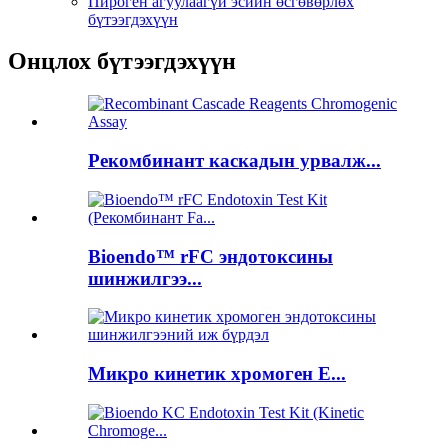
Пироген агуулаагүй эсийн өсгөвөрлөх
бүтээгдэхүүн
Онцлох бүтээгдэхүүн
Рекомбинант каскадын урвалж...
Bioendo™ rFC эндотоксины
шинжилгээ...
Микро кинетик хромоген E...