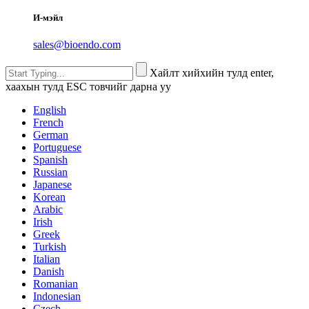
И-мэйл
sales@bioendo.com
Хайлт хийхийн тулд enter,
хаахын тулд ESC товчийг дарна уу
English
French
German
Portuguese
Spanish
Russian
Japanese
Korean
Arabic
Irish
Greek
Turkish
Italian
Danish
Romanian
Indonesian
Czech