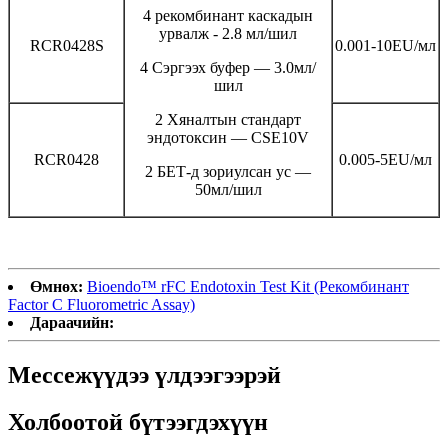
4 рекомбинант каскадын
урвалж - 2.8 мл/шил
RCR0428S
0.001-10EU/мл
4 Сэргээх буфер — 3.0мл/
шил
2 Хяналтын стандарт
эндотоксин — CSE10V
RCR0428
0.005-5EU/мл
2 БЕТ-д зориулсан ус —
50мл/шил
Өмнөх:
Bioendo™ rFC Endotoxin Test Kit (Рекомбинант
Factor C Fluorometric Assay)
Дараачийн:
Мессежүүдээ үлдээгээрэй
Холбоотой бүтээгдэхүүн