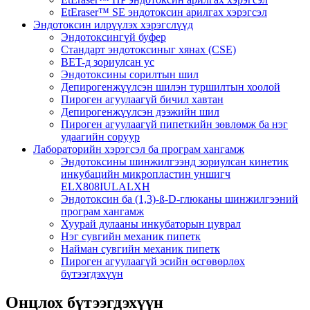
EtEraser™ SE эндотоксин арилгах хэрэгсэл
Эндотоксин илрүүлэх хэрэгслүүд
Эндотоксингүй буфер
Стандарт эндотоксиныг хянах (CSE)
BET-д зориулсан ус
Эндотоксины сорилтын шил
Депирогенжүүлсэн шилэн туршилтын хоолой
Пироген агуулаагүй бичил хавтан
Депирогенжүүлсэн дээжийн шил
Пироген агуулаагүй пипеткийн зөвлөмж ба нэг
удаагийн соруур
Лабораторийн хэрэгсэл ба програм хангамж
Эндотоксины шинжилгээнд зориулсан кинетик
инкубацийн микропластин уншигч
ELX808IULALXH
Эндотоксин ба (1,3)-ß-D-глюканы шинжилгээний
програм хангамж
Хуурай дулааны инкубаторын цуврал
Нэг сувгийн механик пипетк
Найман сувгийн механик пипетк
Пироген агуулаагүй эсийн өсгөвөрлөх
бүтээгдэхүүн
Онцлох бүтээгдэхүүн