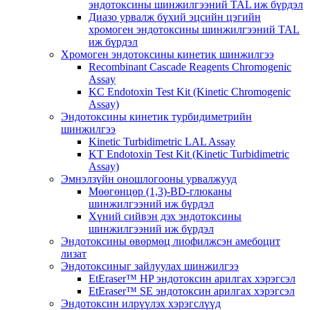
эндотоксины шинжилгээний TAL иж бүрдэл
Диазо урвалж бүхий эцсийн цэгийн
хромоген эндотоксины шинжилгээний TAL
иж бүрдэл
Хромоген эндотоксины кинетик шинжилгээ
Recombinant Cascade Reagents Chromogenic
Assay
KC Endotoxin Test Kit (Kinetic Chromogenic
Assay)
Эндотоксины кинетик турбидиметрийн
шинжилгээ
Kinetic Turbidimetric LAL Assay
KT Endotoxin Test Kit (Kinetic Turbidimetric
Assay)
Эмнэлзүйн оношлогооны урвалжууд
Мөөгөнцөр (1,3)-BD-глюканы
шинжилгээний иж бүрдэл
Хүний сийвэн дэх эндотоксины
шинжилгээний иж бүрдэл
Эндотоксины өвөрмөц лиофилжсэн амебоцит
лизат
Эндотоксиныг зайлуулах шинжилгээ
EtEraser™ HP эндотоксин арилгах хэрэгсэл
EtEraser™ SE эндотоксин арилгах хэрэгсэл
Эндотоксин илрүүлэх хэрэгслүүд