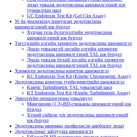
лизат урвалж эндотоксины шинжилгээний нэг
туршилтын шил
GC Endotoxin Test Kit (Gel Clot Assay)
Ус ба диализатад зориулсан эндотоксины
шинжилгээний иж бүрдэл
Хурдан гель бүлэгнэлтийн эндотоксины
шинжилгээний иж бүрдэл
Төгсгөлийн цэгийн хромоген эндотоксины шинжилгээ
Диазо урвалжгүй эцсийн цэгийн хромоген
эндотоксины шинжилгээний TAL иж бүрдэл
Диазо урвалж бүхий эцсийн цэгийн хромоген
эндотоксины шинжилгээний TAL иж бүрдэл
Хромоген эндотоксины кинетик шинжилгээ
KC Endotoxin Test Kit (Kinetic Chromogenic Assay)
Эндотоксины кинетик турбидиметрийн шинжилгээ
Kinetic Turbidimetric TAL урвалжтай шил
KT Endotoxin Test Kit (Kinetic Turbidimetric Assay)
Эмнэлзүйн оношлогооны урвалжууд
Мөөгөнцөр (1,3)-BD-глюканы шинжилгээний иж
бүрдэл
Хүний сийвэн дэх эндотоксины шинжилгээний
иж бүрдэл
Эндотоксины өвөрмөц лиофилжсэн амебоцит лизат
Эндотоксиныг зайлуулах шинжилгээ
EtEraser™ HP эндотоксин арилгах хэрэгсэл