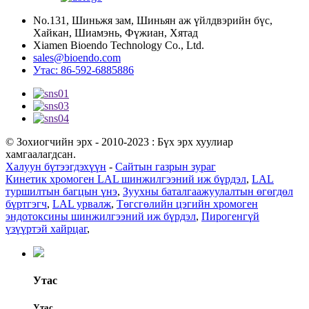
No.131, Шиньжя зам, Шиньян аж үйлдвэрийн бүс,
Хайкан, Шиамэнь, Фүжиан, Хятад
Xiamen Bioendo Technology Co., Ltd.
sales@bioendo.com
Утас: 86-592-6885886
© Зохиогчийн эрх - 2010-2023 : Бүх эрх хуулиар
хамгаалагдсан.
Халуун бүтээгдэхүүн
-
Сайтын газрын зураг
Кинетик хромоген LAL шинжилгээний иж бүрдэл
,
LAL
туршилтын багцын үнэ
,
Зуухны баталгаажуулалтын өгөгдөл
бүртгэгч
,
LAL урвалж
,
Төгсгөлийн цэгийн хромоген
эндотоксины шинжилгээний иж бүрдэл
,
Пирогенгүй
үзүүртэй хайрцаг
,
Утас
Утас