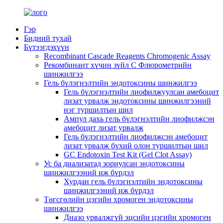
Гэр
Бидний тухай
Бүтээгдэхүүн
Recombinant Cascade Reagents Chromogenic Assay
Рекомбинант хүчин зүйл C Флюрометрийн
шинжилгээ
Гель бүлэгнэлтийн эндотоксины шинжилгээ
Гель бүлэгнэлтийн лиофилжуулсан амебоцит
лизат урвалж эндотоксины шинжилгээний
нэг туршилтын шил
Ампул дахь гель бүлэгнэлтийн лиофилжсэн
амебоцит лизат урвалж
Гель бүлэгнэлтийн лиофилжсэн амебоцит
лизат урвалж бүхий олон туршилтын шил
GC Endotoxin Test Kit (Gel Clot Assay)
Ус ба диализатад зориулсан эндотоксины
шинжилгээний иж бүрдэл
Хурдан гель бүлэгнэлтийн эндотоксины
шинжилгээний иж бүрдэл
Төгсгөлийн цэгийн хромоген эндотоксины
шинжилгээ
Диазо урвалжгүй эцсийн цэгийн хромоген