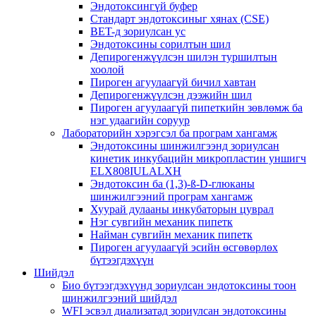
Эндотоксингүй буфер
Стандарт эндотоксиныг хянах (CSE)
BET-д зориулсан ус
Эндотоксины сорилтын шил
Депирогенжүүлсэн шилэн туршилтын
хоолой
Пироген агуулаагүй бичил хавтан
Депирогенжүүлсэн дээжийн шил
Пироген агуулаагүй пипеткийн зөвлөмж ба
нэг удаагийн соруур
Лабораторийн хэрэгсэл ба програм хангамж
Эндотоксины шинжилгээнд зориулсан
кинетик инкубацийн микропластин уншигч
ELX808IULALXH
Эндотоксин ба (1,3)-ß-D-глюканы
шинжилгээний програм хангамж
Хуурай дулааны инкубаторын цуврал
Нэг сувгийн механик пипетк
Найман сувгийн механик пипетк
Пироген агуулаагүй эсийн өсгөвөрлөх
бүтээгдэхүүн
Шийдэл
Био бүтээгдэхүүнд зориулсан эндотоксины тоон
шинжилгээний шийдэл
WFI эсвэл диализатад зориулсан эндотоксины