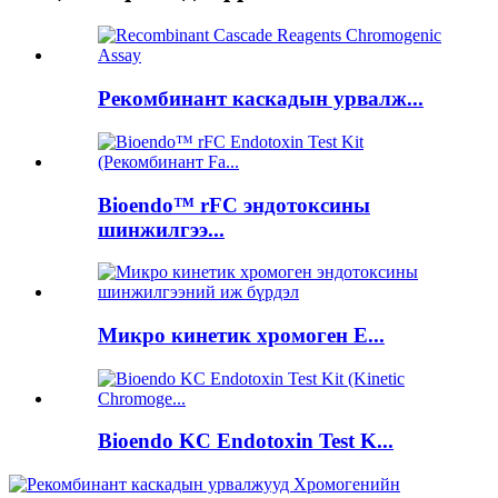
Рекомбинант каскадын урвалж...
Bioendo™ rFC эндотоксины
шинжилгээ...
Микро кинетик хромоген E...
Bioendo KC Endotoxin Test K...