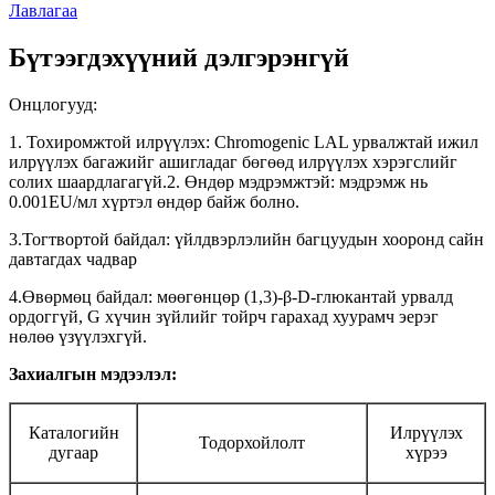
Лавлагаа
Бүтээгдэхүүний дэлгэрэнгүй
Онцлогууд:
1. Тохиромжтой илрүүлэх: Chromogenic LAL урвалжтай ижил
илрүүлэх багажийг ашигладаг бөгөөд илрүүлэх хэрэгслийг
солих шаардлагагүй.2. Өндөр мэдрэмжтэй: мэдрэмж нь
0.001EU/мл хүртэл өндөр байж болно.
3.Тогтвортой байдал: үйлдвэрлэлийн багцуудын хооронд сайн
давтагдах чадвар
4.Өвөрмөц байдал: мөөгөнцөр (1,3)-β-D-глюкантай урвалд
ордоггүй, G хүчин зүйлийг тойрч гарахад хуурамч эерэг
нөлөө үзүүлэхгүй.
Захиалгын мэдээлэл:
Каталогийн
Илрүүлэх
Тодорхойлолт
дугаар
хүрээ