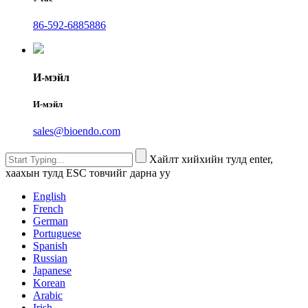
86-592-6885886
И-мэйл
И-мэйл
sales@bioendo.com
Хайлт хийхийн тулд enter,
хаахын тулд ESC товчийг дарна уу
English
French
German
Portuguese
Spanish
Russian
Japanese
Korean
Arabic
Irish