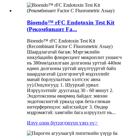
Bioendo™ rFC Endotoxin Test Kit
(Рекомбинант Fa...
Bioendo™ rFC Endotoxin Test Kit
(Recombinant Factor C Fluorometric Assay)
Шаардлагатай багаж: Мэргэжлийн
инкубацийн флюресцент микроплит уншигч
нь 380нм/цахилгаан долгионы урттай 440нм
өдөөх долгионы урттай шүүлтүүртэй байх
шаардлагатай (дэлгэрэнгүй мэдээллийг
манай борлуулалтын хэлтсээс авна
уу).Онцлогууд: 1. Шуурхай урвал:
Илрүүлэлтийг дуусгахад 30 - 60 минут 2.
Эндотоксины өвөрмөц байдал: зөвхөн
эндотоксинтэй урвалд орж бета-глюкан
интерференцээс зайлсхийдэг 3. Өндөр
мэдрэмжтэй: хамгийн бага илрүүлэлт нь...
Илүү олон бүтээгдэхүүн үзнэ үү
>