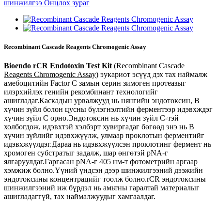
Recombinant Cascade Reagents Chromogenic Assay
Bioendo rCR Endotoxin Test Kit
(
Recombinant Cascade
Reagents Chromogenic Assay
) эукариот эсүүд дэх тах наймалж
амебоцитийн Factor C замын серин зимоген протеазыг
илэрхийлэх генийн рекомбинант технологийг
ашигладаг.Каскадын урвалжууд нь нянгийн эндотоксин, В
хүчин зүйл болон цусны бүлэгнэлтийн ферментээр идэвхждэг
хүчин зүйл С орно.Эндотоксин нь хүчин зүйл С-тэй
холбогдож, идэвхтэй хэлбэрт хувиргадаг бөгөөд энэ нь B
хүчин зүйлийг идэвхжүүлж, улмаар проклотын ферментийг
идэвхжүүлдэг.Дараа нь идэвхжүүлсэн проклотинг фермент нь
хромоген субстратыг задалж, шар өнгөтэй pNA-г
ялгаруулдаг.Гаргасан pNA-г 405 нм-т фотометрийн аргаар
хэмжиж болно.Үүний үндсэн дээр шинжилгээний дээжийн
эндотоксины концентрацийг тоолж болно.rCR эндотоксины
шинжилгээний иж бүрдэл нь амьтны гаралтай материалыг
ашигладаггүй, тах наймалжуудыг хамгаалдаг.