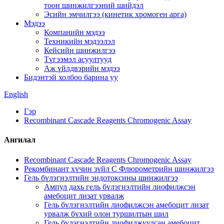
тоон шинжилгээний шийдэл
Эсийн эмчилгээ (кинетик хромоген арга)
Мэдээ
Компанийн мэдээ
Техникийн мэдээлэл
Кейсийн шинжилгээ
Түгээмэл асуултууд
Аж үйлдвэрийн мэдээ
Бидэнтэй холбоо барина уу
English
Гэр
Recombinant Cascade Reagents Chromogenic Assay
Ангилал
Recombinant Cascade Reagents Chromogenic Assay
Рекомбинант хүчин зүйл C Флюрометрийн шинжилгээ
Гель бүлэгнэлтийн эндотоксины шинжилгээ
Ампул дахь гель бүлэгнэлтийн лиофилжсэн
амебоцит лизат урвалж
Гель бүлэгнэлтийн лиофилжсэн амебоцит лизат
урвалж бүхий олон туршилтын шил
Гель бүлэгнэлтийн лиофилжуулсан амебоцит