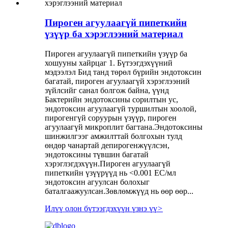
Пироген агуулаагүй пипеткийн
үзүүр ба хэрэглээний материал
Пироген агуулаагүй пипеткийн үзүүр ба
хошууны хайрцаг 1. Бүтээгдэхүүний
мэдээлэл Бид танд төрөл бүрийн эндотоксин
багатай, пироген агуулаагүй хэрэглээний
зүйлсийг санал болгож байна, үүнд
Бактерийн эндотоксины сорилтын ус,
эндотоксин агуулаагүй туршилтын хоолой,
пирогенгүй соруурын үзүүр, пироген
агуулаагүй микроплит багтана.Эндотоксины
шинжилгээг амжилттай болгохын тулд
өндөр чанартай депирогенжүүлсэн,
эндотоксины түвшин багатай
хэрэглэгдэхүүн.Пироген агуулаагүй
пипеткийн үзүүрүүд нь <0.001 ЕС/мл
эндотоксин агуулсан болохыг
баталгаажуулсан.Зөвлөмжүүд нь өөр өөр...
Илүү олон бүтээгдэхүүн үзнэ үү
>