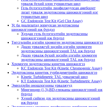
урвалж бүхий олон туршилтын шил
Гель бүлэгнэлтийн лиофилжуулсан амебоцит
лизат урвалж эндотоксины шинжилгээний нэг
туршилтын шил
GC Endotoxin Test Kit (Gel Clot Assay)
Ус ба диализатад зориулсан эндотоксины
шинжилгээний иж бүрдэл
Хурдан гель бүлэгнэлтийн эндотоксины
шинжилгээний иж бүрдэл
Төгсгөлийн цэгийн хромоген эндотоксины шинжилгээ
Диазо урвалжгүй эцсийн цэгийн хромоген
эндотоксины шинжилгээний TAL иж бүрдэл
Диазо урвалж бүхий эцсийн цэгийн хромоген
эндотоксины шинжилгээний TAL иж бүрдэл
Хромоген эндотоксины кинетик шинжилгээ
KC Endotoxin Test Kit (Kinetic Chromogenic Assay)
Эндотоксины кинетик турбидиметрийн шинжилгээ
Kinetic Turbidimetric TAL урвалжтай шил
KT Endotoxin Test Kit (Kinetic Turbidimetric Assay)
Эмнэлзүйн оношлогооны урвалжууд
Мөөгөнцөр (1,3)-BD-глюканы шинжилгээний иж
бүрдэл
Хүний сийвэн дэх эндотоксины шинжилгээний
иж бүрдэл
Эндотоксины өвөрмөц лиофилжсэн амебоцит лизат