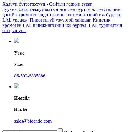
Халуун бүтээгдэхүүн
-
Сайтын газрын зураг
Зуухны баталгаажуулалтын өгөгдөл бүртгэгч
,
Төгсгөлийн
цэгийн хромоген эндотоксины шинжилгээний иж бүрдэл
,
LAL урвалж
,
Пирогенгүй үзүүртэй хайрцаг
,
Кинетик
хромоген LAL шинжилгээний иж бүрдэл
,
LAL туршилтын
багцын үнэ
,
Утас
Утас
86-592-6885886
И-мэйл
И-мэйл
sales@bioendo.com