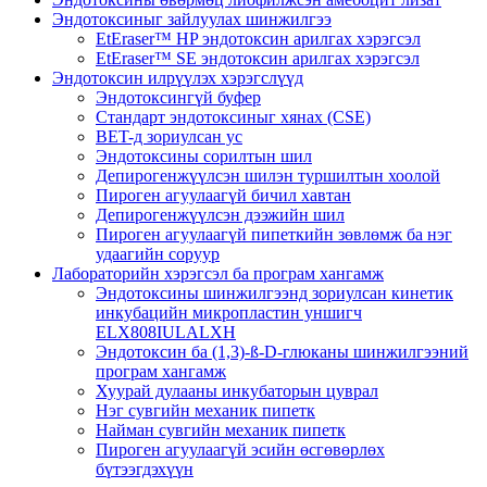
Эндотоксиныг зайлуулах шинжилгээ
EtEraser™ HP эндотоксин арилгах хэрэгсэл
EtEraser™ SE эндотоксин арилгах хэрэгсэл
Эндотоксин илрүүлэх хэрэгслүүд
Эндотоксингүй буфер
Стандарт эндотоксиныг хянах (CSE)
BET-д зориулсан ус
Эндотоксины сорилтын шил
Депирогенжүүлсэн шилэн туршилтын хоолой
Пироген агуулаагүй бичил хавтан
Депирогенжүүлсэн дээжийн шил
Пироген агуулаагүй пипеткийн зөвлөмж ба нэг
удаагийн соруур
Лабораторийн хэрэгсэл ба програм хангамж
Эндотоксины шинжилгээнд зориулсан кинетик
инкубацийн микропластин уншигч
ELX808IULALXH
Эндотоксин ба (1,3)-ß-D-глюканы шинжилгээний
програм хангамж
Хуурай дулааны инкубаторын цуврал
Нэг сувгийн механик пипетк
Найман сувгийн механик пипетк
Пироген агуулаагүй эсийн өсгөвөрлөх
бүтээгдэхүүн