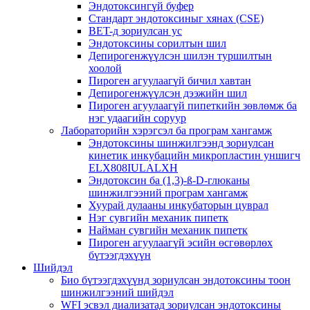
Эндотоксингүй буфер
Стандарт эндотоксиныг хянах (CSE)
BET-д зориулсан ус
Эндотоксины сорилтын шил
Депирогенжүүлсэн шилэн туршилтын
хоолой
Пироген агуулаагүй бичил хавтан
Депирогенжүүлсэн дээжийн шил
Пироген агуулаагүй пипеткийн зөвлөмж ба
нэг удаагийн соруур
Лабораторийн хэрэгсэл ба програм хангамж
Эндотоксины шинжилгээнд зориулсан
кинетик инкубацийн микропластин уншигч
ELX808IULALXH
Эндотоксин ба (1,3)-ß-D-глюканы
шинжилгээний програм хангамж
Хуурай дулааны инкубаторын цуврал
Нэг сувгийн механик пипетк
Найман сувгийн механик пипетк
Пироген агуулаагүй эсийн өсгөвөрлөх
бүтээгдэхүүн
Шийдэл
Био бүтээгдэхүүнд зориулсан эндотоксины тоон
шинжилгээний шийдэл
WFI эсвэл диализатад зориулсан эндотоксины