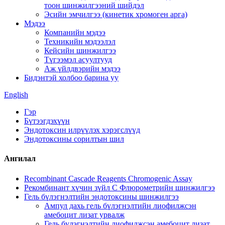
тоон шинжилгээний шийдэл
Эсийн эмчилгээ (кинетик хромоген арга)
Мэдээ
Компанийн мэдээ
Техникийн мэдээлэл
Кейсийн шинжилгээ
Түгээмэл асуултууд
Аж үйлдвэрийн мэдээ
Бидэнтэй холбоо барина уу
English
Гэр
Бүтээгдэхүүн
Эндотоксин илрүүлэх хэрэгслүүд
Эндотоксины сорилтын шил
Ангилал
Recombinant Cascade Reagents Chromogenic Assay
Рекомбинант хүчин зүйл C Флюрометрийн шинжилгээ
Гель бүлэгнэлтийн эндотоксины шинжилгээ
Ампул дахь гель бүлэгнэлтийн лиофилжсэн
амебоцит лизат урвалж
Гель бүлэгнэлтийн лиофилжсэн амебоцит лизат