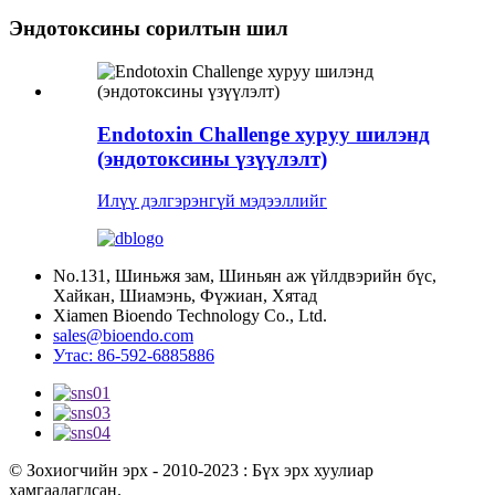
Эндотоксины сорилтын шил
Endotoxin Challenge хуруу шилэнд
(эндотоксины үзүүлэлт)
Илүү дэлгэрэнгүй мэдээллийг
No.131, Шиньжя зам, Шиньян аж үйлдвэрийн бүс,
Хайкан, Шиамэнь, Фүжиан, Хятад
Xiamen Bioendo Technology Co., Ltd.
sales@bioendo.com
Утас: 86-592-6885886
© Зохиогчийн эрх - 2010-2023 : Бүх эрх хуулиар
хамгаалагдсан.