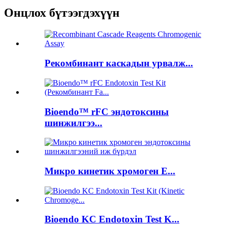
Онцлох бүтээгдэхүүн
Рекомбинант каскадын урвалж...
Bioendo™ rFC эндотоксины
шинжилгээ...
Микро кинетик хромоген E...
Bioendo KC Endotoxin Test K...