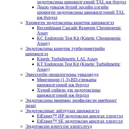
эндотоксины шинжилгээний TAL иж бүрдэл
Диазо урвалж бүхий эцсийн цэгийн
хромоген эндотоксины шинжилгээний TAL
иж бүрдэл
Хромоген эндотоксины кинетик шинжилгээ
Recombinant Cascade Reagents Chromogenic
Assay
KC Endotoxin Test Kit (Kinetic Chromogenic
Assay)
Эндотоксины кинетик турбидиметрийн
шинжилгээ
Kinetic Turbidimetric LAL Assay
KT Endotoxin Test Kit (Kinetic Turbidimetric
Assay)
Эмнэлзүйн оношлогооны урвалжууд
Мөөгөнцөр (1,3)-BD-глюканы
шинжилгээний иж бүрдэл
Хүний сийвэн дэх эндотоксины
шинжилгээний иж бүрдэл
Эндотоксины өвөрмөц лиофилжсэн амебоцит
лизат
Эндотоксиныг зайлуулах шинжилгээ
EtEraser™ HP эндотоксин арилгах хэрэгсэл
EtEraser™ SE эндотоксин арилгах хэрэгсэл
Эндотоксин илрүүлэх хэрэгслүүд