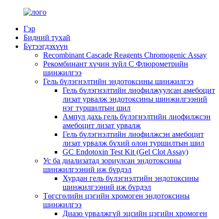
Гэр
Бидний тухай
Бүтээгдэхүүн
Recombinant Cascade Reagents Chromogenic Assay
Рекомбинант хүчин зүйл C Флюрометрийн
шинжилгээ
Гель бүлэгнэлтийн эндотоксины шинжилгээ
Гель бүлэгнэлтийн лиофилжуулсан амебоцит
лизат урвалж эндотоксины шинжилгээний
нэг туршилтын шил
Ампул дахь гель бүлэгнэлтийн лиофилжсэн
амебоцит лизат урвалж
Гель бүлэгнэлтийн лиофилжсэн амебоцит
лизат урвалж бүхий олон туршилтын шил
GC Endotoxin Test Kit (Gel Clot Assay)
Ус ба диализатад зориулсан эндотоксины
шинжилгээний иж бүрдэл
Хурдан гель бүлэгнэлтийн эндотоксины
шинжилгээний иж бүрдэл
Төгсгөлийн цэгийн хромоген эндотоксины
шинжилгээ
Диазо урвалжгүй эцсийн цэгийн хромоген