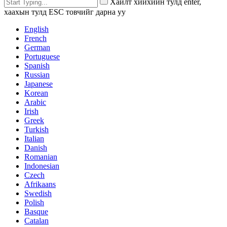
Хайлт хийхийн тулд enter,
хаахын тулд ESC товчийг дарна уу
English
French
German
Portuguese
Spanish
Russian
Japanese
Korean
Arabic
Irish
Greek
Turkish
Italian
Danish
Romanian
Indonesian
Czech
Afrikaans
Swedish
Polish
Basque
Catalan