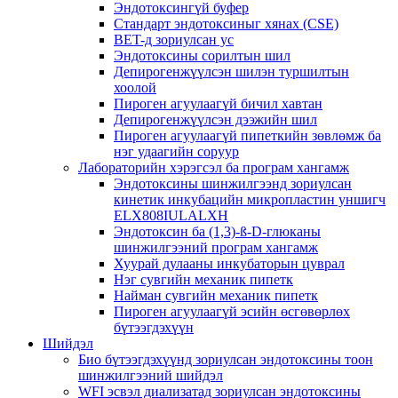
Эндотоксингүй буфер
Стандарт эндотоксиныг хянах (CSE)
BET-д зориулсан ус
Эндотоксины сорилтын шил
Депирогенжүүлсэн шилэн туршилтын
хоолой
Пироген агуулаагүй бичил хавтан
Депирогенжүүлсэн дээжийн шил
Пироген агуулаагүй пипеткийн зөвлөмж ба
нэг удаагийн соруур
Лабораторийн хэрэгсэл ба програм хангамж
Эндотоксины шинжилгээнд зориулсан
кинетик инкубацийн микропластин уншигч
ELX808IULALXH
Эндотоксин ба (1,3)-ß-D-глюканы
шинжилгээний програм хангамж
Хуурай дулааны инкубаторын цуврал
Нэг сувгийн механик пипетк
Найман сувгийн механик пипетк
Пироген агуулаагүй эсийн өсгөвөрлөх
бүтээгдэхүүн
Шийдэл
Био бүтээгдэхүүнд зориулсан эндотоксины тоон
шинжилгээний шийдэл
WFI эсвэл диализатад зориулсан эндотоксины