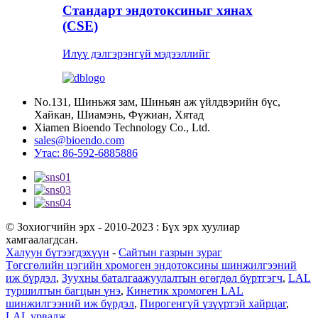
Стандарт эндотоксиныг хянах
(CSE)
Илүү дэлгэрэнгүй мэдээллийг
No.131, Шиньжя зам, Шиньян аж үйлдвэрийн бүс,
Хайкан, Шиамэнь, Фүжиан, Хятад
Xiamen Bioendo Technology Co., Ltd.
sales@bioendo.com
Утас: 86-592-6885886
© Зохиогчийн эрх - 2010-2023 : Бүх эрх хуулиар
хамгаалагдсан.
Халуун бүтээгдэхүүн
-
Сайтын газрын зураг
Төгсгөлийн цэгийн хромоген эндотоксины шинжилгээний
иж бүрдэл
,
Зуухны баталгаажуулалтын өгөгдөл бүртгэгч
,
LAL
туршилтын багцын үнэ
,
Кинетик хромоген LAL
шинжилгээний иж бүрдэл
,
Пирогенгүй үзүүртэй хайрцаг
,
LAL урвалж
,