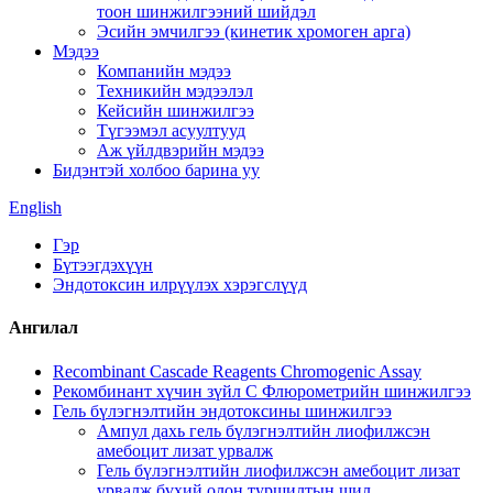
тоон шинжилгээний шийдэл
Эсийн эмчилгээ (кинетик хромоген арга)
Мэдээ
Компанийн мэдээ
Техникийн мэдээлэл
Кейсийн шинжилгээ
Түгээмэл асуултууд
Аж үйлдвэрийн мэдээ
Бидэнтэй холбоо барина уу
English
Гэр
Бүтээгдэхүүн
Эндотоксин илрүүлэх хэрэгслүүд
Ангилал
Recombinant Cascade Reagents Chromogenic Assay
Рекомбинант хүчин зүйл C Флюрометрийн шинжилгээ
Гель бүлэгнэлтийн эндотоксины шинжилгээ
Ампул дахь гель бүлэгнэлтийн лиофилжсэн
амебоцит лизат урвалж
Гель бүлэгнэлтийн лиофилжсэн амебоцит лизат
урвалж бүхий олон туршилтын шил