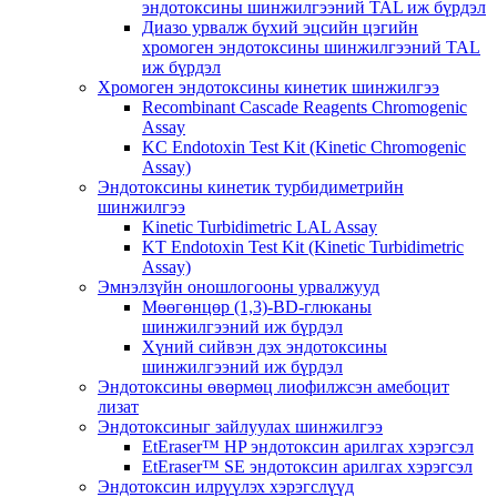
эндотоксины шинжилгээний TAL иж бүрдэл
Диазо урвалж бүхий эцсийн цэгийн
хромоген эндотоксины шинжилгээний TAL
иж бүрдэл
Хромоген эндотоксины кинетик шинжилгээ
Recombinant Cascade Reagents Chromogenic
Assay
KC Endotoxin Test Kit (Kinetic Chromogenic
Assay)
Эндотоксины кинетик турбидиметрийн
шинжилгээ
Kinetic Turbidimetric LAL Assay
KT Endotoxin Test Kit (Kinetic Turbidimetric
Assay)
Эмнэлзүйн оношлогооны урвалжууд
Мөөгөнцөр (1,3)-BD-глюканы
шинжилгээний иж бүрдэл
Хүний сийвэн дэх эндотоксины
шинжилгээний иж бүрдэл
Эндотоксины өвөрмөц лиофилжсэн амебоцит
лизат
Эндотоксиныг зайлуулах шинжилгээ
EtEraser™ HP эндотоксин арилгах хэрэгсэл
EtEraser™ SE эндотоксин арилгах хэрэгсэл
Эндотоксин илрүүлэх хэрэгслүүд