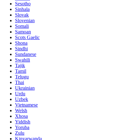
Sesotho
Sinhala
Slovak
Slovenian
Somali
Samoan
Scots Gaelic
Shona
Sindhi
Sundanese
Swahili
Tajik
Tamil
Telugu
Thai
Ukrainian
Urdu
Uzbek
Vietnamese
Welsh
Xhosa
Yiddish
Yoruba
Zulu
Kinyarwanda