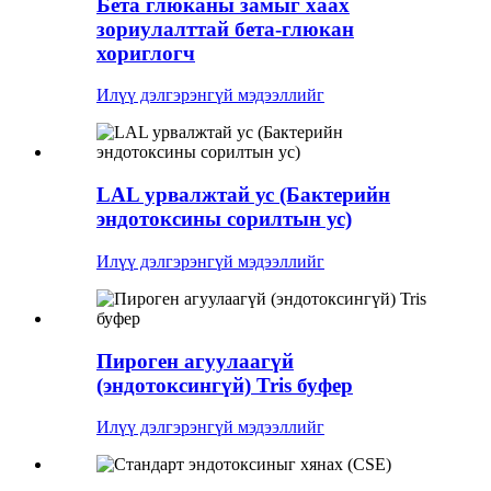
Бета глюканы замыг хаах
зориулалттай бета-глюкан
хориглогч
Илүү дэлгэрэнгүй мэдээллийг
LAL урвалжтай ус (Бактерийн
эндотоксины сорилтын ус)
Илүү дэлгэрэнгүй мэдээллийг
Пироген агуулаагүй
(эндотоксингүй) Tris буфер
Илүү дэлгэрэнгүй мэдээллийг