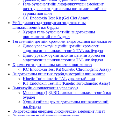
Гель бүлэгнэлтийн лиофилжуулсан амебоцит
лизат урвалж эндотоксины шинжилгээний нэг
туршилтын шил
GC Endotoxin Test Kit (Gel Clot Assay)
Ус ба диализатад зориулсан эндотоксины
шинжилгээний иж бүрдэл
Хурдан гель бүлэгнэлтийн эндотоксины
шинжилгээний иж бүрдэл
Төгсгөлийн цэгийн хромоген эндотоксины шинжилгээ
Диазо урвалжгүй эцсийн цэгийн хромоген
эндотоксины шинжилгээний TAL иж бүрдэл
Диазо урвалж бүхий эцсийн цэгийн хромоген
эндотоксины шинжилгээний TAL иж бүрдэл
Хромоген эндотоксины кинетик шинжилгээ
KC Endotoxin Test Kit (Kinetic Chromogenic Assay)
Эндотоксины кинетик турбидиметрийн шинжилгээ
Kinetic Turbidimetric TAL урвалжтай шил
KT Endotoxin Test Kit (Kinetic Turbidimetric Assay)
Эмнэлзүйн оношлогооны урвалжууд
Мөөгөнцөр (1,3)-BD-глюканы шинжилгээний иж
бүрдэл
Хүний сийвэн дэх эндотоксины шинжилгээний
иж бүрдэл
Эндотоксины өвөрмөц лиофилжсэн амебоцит лизат
Эндотоксиныг зайлуулах шинжилгээ