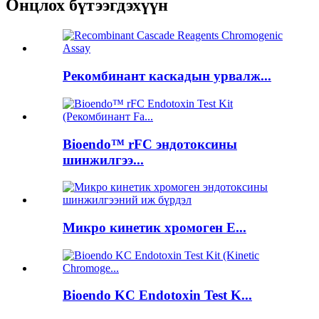
Онцлох бүтээгдэхүүн
Рекомбинант каскадын урвалж...
Bioendo™ rFC эндотоксины
шинжилгээ...
Микро кинетик хромоген E...
Bioendo KC Endotoxin Test K...