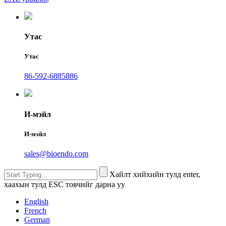
Утас
Утас
86-592-6885886
И-мэйл
И-мэйл
sales@bioendo.com
Хайлт хийхийн тулд enter,
хаахын тулд ESC товчийг дарна уу
English
French
German