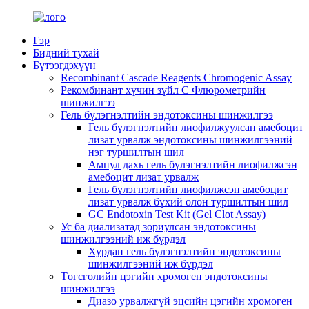
Гэр
Бидний тухай
Бүтээгдэхүүн
Recombinant Cascade Reagents Chromogenic Assay
Рекомбинант хүчин зүйл C Флюрометрийн
шинжилгээ
Гель бүлэгнэлтийн эндотоксины шинжилгээ
Гель бүлэгнэлтийн лиофилжуулсан амебоцит
лизат урвалж эндотоксины шинжилгээний
нэг туршилтын шил
Ампул дахь гель бүлэгнэлтийн лиофилжсэн
амебоцит лизат урвалж
Гель бүлэгнэлтийн лиофилжсэн амебоцит
лизат урвалж бүхий олон туршилтын шил
GC Endotoxin Test Kit (Gel Clot Assay)
Ус ба диализатад зориулсан эндотоксины
шинжилгээний иж бүрдэл
Хурдан гель бүлэгнэлтийн эндотоксины
шинжилгээний иж бүрдэл
Төгсгөлийн цэгийн хромоген эндотоксины
шинжилгээ
Диазо урвалжгүй эцсийн цэгийн хромоген