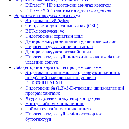
EtEraser™ HP эндотоксин арилгах хэрэгсэл
EtEraser™ SE эндотоксин арилгах хэрэгсэл
Эндотоксин илрүүлэх хэрэгслүүд
Эндотоксингүй буфер
Стандарт эндотоксиныг хянах (CSE)
BET-д зориулсан ус
Эндотоксины сорилтын шил
Депирогенжүүлсэн шилэн туршилтын хоолой
Пироген агуулаагүй бичил хавтан
Депирогенжүүлсэн дээжийн шил
Пироген агуулаагүй пипеткийн зөвлөмж ба нэг
удаагийн соруур
Лабораторийн хэрэгсэл ба програм хангамж
Эндотоксины шинжилгээнд зориулсан кинетик
инкубацийн микропластин уншигч
ELX808IULALXH
Эндотоксин ба (1,3)-ß-D-глюканы шинжилгээний
програм хангамж
Хуурай дулааны инкубаторын цуврал
Нэг сувгийн механик пипетк
Найман сувгийн механик пипетк
Пироген агуулаагүй эсийн өсгөвөрлөх
бүтээгдэхүүн