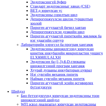
Эндотоксингүй буфер
Стандарт эндотоксиныг хянах (CSE)
BET-д зориулсан ус
Эндотоксины сорилтын шил
Депирогенжүүлсэн шилэн туршилтын
хоолой
Пироген агуулаагүй бичил хавтан
Депирогенжүүлсэн дээжийн шил
Пироген агуулаагүй пипеткийн зөвлөмж ба
нэг удаагийн соруур
Лабораторийн хэрэгсэл ба програм хангамж
Эндотоксины шинжилгээнд зориулсан
кинетик инкубацийн микропластин уншигч
ELX808IULALXH
Эндотоксин ба (1,3)-ß-D-глюканы
шинжилгээний програм хангамж
Хуурай дулааны инкубаторын цуврал
Нэг сувгийн механик пипетк
Найман сувгийн механик пипетк
Пироген агуулаагүй эсийн өсгөвөрлөх
бүтээгдэхүүн
Шийдэл
Био бүтээгдэхүүнд зориулсан эндотоксины тоон
шинжилгээний шийдэл
WFI эсвэл диализатад зориулсан эндотоксины