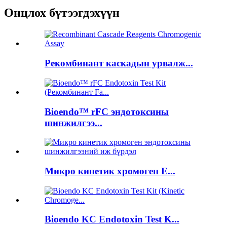
Онцлох бүтээгдэхүүн
Рекомбинант каскадын урвалж...
Bioendo™ rFC эндотоксины
шинжилгээ...
Микро кинетик хромоген E...
Bioendo KC Endotoxin Test K...