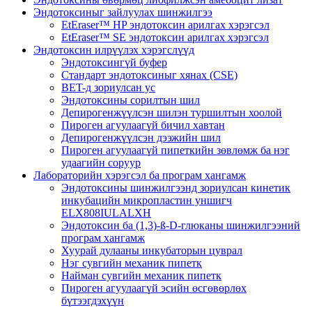
Эндотоксиныг зайлуулах шинжилгээ
EtEraser™ HP эндотоксин арилгах хэрэгсэл
EtEraser™ SE эндотоксин арилгах хэрэгсэл
Эндотоксин илрүүлэх хэрэгслүүд
Эндотоксингүй буфер
Стандарт эндотоксиныг хянах (CSE)
BET-д зориулсан ус
Эндотоксины сорилтын шил
Депирогенжүүлсэн шилэн туршилтын хоолой
Пироген агуулаагүй бичил хавтан
Депирогенжүүлсэн дээжийн шил
Пироген агуулаагүй пипеткийн зөвлөмж ба нэг
удаагийн соруур
Лабораторийн хэрэгсэл ба програм хангамж
Эндотоксины шинжилгээнд зориулсан кинетик
инкубацийн микропластин уншигч
ELX808IULALXH
Эндотоксин ба (1,3)-ß-D-глюканы шинжилгээний
програм хангамж
Хуурай дулааны инкубаторын цуврал
Нэг сувгийн механик пипетк
Найман сувгийн механик пипетк
Пироген агуулаагүй эсийн өсгөвөрлөх
бүтээгдэхүүн