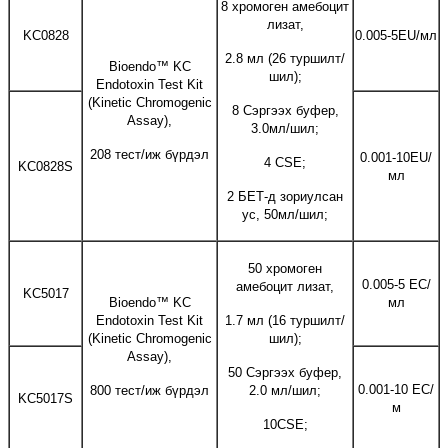
8 хромоген амебоцит
лизат,
KC0828
0.005-5EU/мл
2.8 мл (26 туршилт/
Bioendo™ KC
шил);
Endotoxin Test Kit
(Kinetic Chromogenic
8 Сэргээх буфер,
Assay),
3.0мл/шил;
208 тест/иж бүрдэл
0.001-10EU/
4 CSE;
KC0828S
мл
2 БЕТ-д зориулсан
ус, 50мл/шил;
50 хромоген
0.005-5 ЕС/
амебоцит лизат,
KC5017
Bioendo™ KC
мл
Endotoxin Test Kit
1.7 мл (16 туршилт/
(Kinetic Chromogenic
шил);
Assay),
50 Сэргээх буфер,
0.001-10 ЕС/
800 тест/иж бүрдэл
2.0 мл/шил;
KC5017S
м
10CSE;