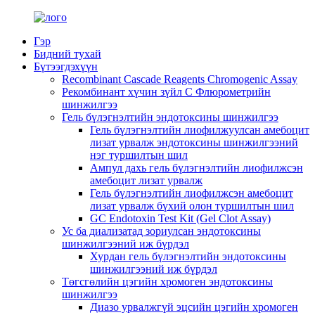
Гэр
Бидний тухай
Бүтээгдэхүүн
Recombinant Cascade Reagents Chromogenic Assay
Рекомбинант хүчин зүйл C Флюрометрийн
шинжилгээ
Гель бүлэгнэлтийн эндотоксины шинжилгээ
Гель бүлэгнэлтийн лиофилжуулсан амебоцит
лизат урвалж эндотоксины шинжилгээний
нэг туршилтын шил
Ампул дахь гель бүлэгнэлтийн лиофилжсэн
амебоцит лизат урвалж
Гель бүлэгнэлтийн лиофилжсэн амебоцит
лизат урвалж бүхий олон туршилтын шил
GC Endotoxin Test Kit (Gel Clot Assay)
Ус ба диализатад зориулсан эндотоксины
шинжилгээний иж бүрдэл
Хурдан гель бүлэгнэлтийн эндотоксины
шинжилгээний иж бүрдэл
Төгсгөлийн цэгийн хромоген эндотоксины
шинжилгээ
Диазо урвалжгүй эцсийн цэгийн хромоген