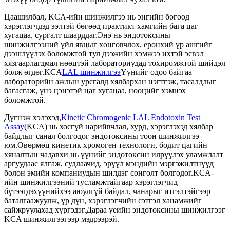
Цаашилбал, KCA-ийн шинжилгээ нь энгийн бөгөөд
хэрэглэгчдэд ээлтэй бөгөөд практикт хамгийн бага цаг
хугацаа, сургалт шаарддаг.Энэ нь эндотоксины
шинжилгээний үйл явцыг хөнгөвчлөх, ерөнхий үр ашгийг
дээшлүүлэх боломжтой тул дээжийн хэмжээ ихтэй эсвэл
хязгаарлагдмал нөөцтэй лабораториудад тохиромжтой шийдэл
болж өгдөг.KCA
LAL шинжилгээ
Үүнийг одоо байгаа
лабораторийн ажлын урсгалд хялбархан нэгтгэж, тасалдлыг
багасгаж, үнэ цэнэтэй цаг хугацаа, нөөцийг хэмнэх
боломжтой.
Дүгнэж хэлэхэд,
Kinetic Chromogenic LAL Endotoxin Test
Assay
(KCA) нь хосгүй нарийвчлал, хурд, хэрэглэхэд хялбар
байдлыг санал болгодог эндотоксины тоон шинжилгээ
юм.Өвөрмөц кинетик хромоген технологи, бодит цагийн
хяналтын чадавхи нь үүнийг эндотоксин илрүүлэх уламжлалт
аргуудаас ялгаж, судлаачид, эрүүл мэндийн мэргэжилтнүүд
болон эмийн компаниудын шилдэг сонголт болгодог.KCA-
ийн шинжилгээний тусламжтайгаар хэрэглэгчид
бүтээгдэхүүнийхээ аюулгүй байдал, чанарыг итгэлтэйгээр
баталгаажуулж, үр дүн, хэрэглэгчийн сэтгэл ханамжийг
сайжруулахад хүргэдэг.Дараа үеийн эндотоксины шинжилгээг
KCA шинжилгээгээр мэдрээрэй.