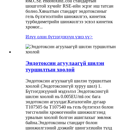
юм.CSE endotoxinE.coli стандартын
шошготой хүчийг RSE-ийн эсрэг иш татсан
болно.Хяналтын стандарт эндотоксиныг
гель бүлэгнэлтийн шинжилгээ, кинетик
турбидиметрийн шинжилгээ эсвэл кинетик
хромог...
Илүү олон бүтээгдэхүүн үзнэ үү
>
Эндотоксин агуулаагүй шилэн
туршилтын хоолой
Эндотоксин агуулаагүй шилэн туршилтын
хоолой (Эндотоксингүй хуруу шил) 1.
Бүтээгдэхүүний мэдээлэл Эндотоксингүй
шилэн хоолой нь 0.005EU/ml-ээс бага
эндотоксин агуулдаг.Каталогийн дугаар
T107505 ба T107540 нь гель бүлэгнэл болон
төгсгөлийн хромогенийн шинжилгээнд
урвалын хоолой болгон ашиглахыг зөвлөж
байна.Эндотоксины стандарт болон
шинжилгээний дээжийг шингэлэхийн тулд