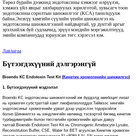
Төрөл бүрийн дээжинд эндотоксины хэмжээг илрүүлэх,
хэмжих үйл явцыг хялбаршуулах зорилготой, хувьсагч тоон
эндотоксины сорилтын шинжилгээг (KCA) танилцуулж
байна.Энэхүү хамгийн сүүлийн үеийн шинжилгээ нь
эндотоксины шинжилгээний найдвартай, үр дүнтэй аргыг
эрэлхийлж буй судлаачид, эрүүл мэндийн мэргэжилтнүүд,
эмийн компаниудад зориулсан төгс хэрэгсэл юм.
Лавлагаа
Бүтээгдэхүүний дэлгэрэнгүй
Bioendo KC Endotoxin Test Kit (
Кинетик хромогенийн шинжилгээ
)
1. Бүтээгдэхүүний мэдээлэл
Bioendo KC эндотоксины шинжилгээний иж бүрдэлд амебоцит лизат
нь хромоген субстраттай хамт лиофилизлогддог.Тиймээс нянгийн
эндотоксиныг хромогенийн урвал дээр үндэслэн тодорхойлж
болно.Шинжилгээ нь хөндлөнгийн нөлөөнд тэсвэртэй бөгөөд кинетик
турбидиметрийн болон төгсгөлийн хромогенийн аргын давуу
талтай.Bioendo Endotoxin Test Kit нь Chromogenic Amebocyte Lysate,
Reconstitution Buffer, CSE, Water for BET агуулсан.Кинетик хромоген
аргаар эндотоксин илрүүлэхэд ELx808IULAL-SN зэрэг кинетик