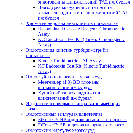
эндотоксины шинжилгээний TAL иж бүрдэл
Диазо урвалж бүхий эцсийн цэгийн
хромоген эндотоксины шинжилгээний TAL
иж бүрдэл
Хромоген эндотоксины кинетик шинжилгээ
Recombinant Cascade Reagents Chromogenic
Assay
KC Endotoxin Test Kit (Kinetic Chromogenic
Assay)
Эндотоксины кинетик турбидиметрийн
шинжилгээ
Kinetic Turbidimetric LAL Assay
KT Endotoxin Test Kit (Kinetic Turbidimetric
Assay)
Эмнэлзүйн оношлогооны урвалжууд
Мөөгөнцөр (1,3)-BD-глюканы
шинжилгээний иж бүрдэл
Хүний сийвэн дэх эндотоксины
шинжилгээний иж бүрдэл
Эндотоксины өвөрмөц лиофилжсэн амебоцит
лизат
Эндотоксиныг зайлуулах шинжилгээ
EtEraser™ HP эндотоксин арилгах хэрэгсэл
EtEraser™ SE эндотоксин арилгах хэрэгсэл
Эндотоксин илрүүлэх хэрэгслүүд