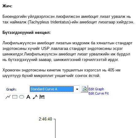
Жич:
Биоендогийн үйлдвэрлэсэн лиофилжсэн амебоцит лизат урвалж нь
тах наймалж (Tachypleus tridentatus)-ийн амебоцит лизатаар хийгдсэн.
Бүтээгдэхүүний нөхцөл:
Лиофильжүүлсэн амебоцит лизатын мэдрэмж ба хяналтын стандарт
эндотоксины хүчийг USP лавлагаа стандарт эндотоксины эсрэг
шинжилдэг.Лиофильжүүлсэн амебоцит лизат урвалжийн иж бүрдэл
нь бүтээгдэхүүний заавар, шинжилгээний гэрчилгээтэй ирдэг.
Хромоген эндотоксины кинетик туршилтын хэрэгсэл нь 405 нм
шүүлтүүр бүхий микроплит уншигчийг сонгох ёстой.