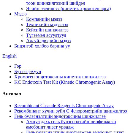
тоон шинжилгээний шийдэл
Эсийн эмчилгээ (кинетик хромоген арга)
Мэдээ
Компанийн мэдээ
Техникийн мэдээлэл
Кейсийн шинжилгээ
Түгээмэл асуултууд
Аж үйлдвэрийн мэдээ
Бидэнтэй холбоо барина уу
English
Гэр
Бүтээгдэхүүн
Хромоген эндотоксины кинетик шинжилгээ
KC Endotoxin Test Kit (Kinetic Chromogenic Assay)
Ангилал
Recombinant Cascade Reagents Chromogenic Assay
Рекомбинант хүчин зүйл C Флюрометрийн шинжилгээ
Гель бүлэгнэлтийн эндотоксины шинжилгээ
Ампул дахь гель бүлэгнэлтийн лиофилжсэн
амебоцит лизат урвалж
Гель бүлэгнэлтийн лиофилжсэн амебоцит лизат