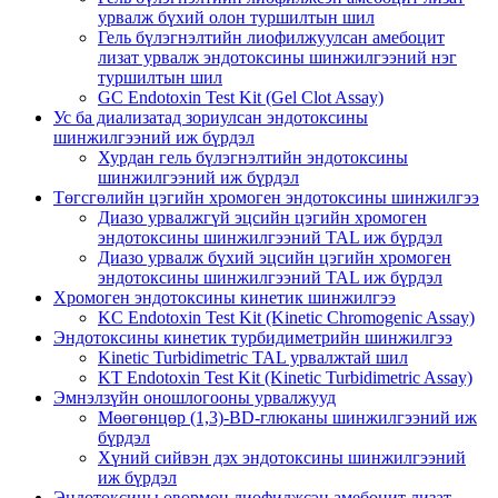
урвалж бүхий олон туршилтын шил
Гель бүлэгнэлтийн лиофилжуулсан амебоцит
лизат урвалж эндотоксины шинжилгээний нэг
туршилтын шил
GC Endotoxin Test Kit (Gel Clot Assay)
Ус ба диализатад зориулсан эндотоксины
шинжилгээний иж бүрдэл
Хурдан гель бүлэгнэлтийн эндотоксины
шинжилгээний иж бүрдэл
Төгсгөлийн цэгийн хромоген эндотоксины шинжилгээ
Диазо урвалжгүй эцсийн цэгийн хромоген
эндотоксины шинжилгээний TAL иж бүрдэл
Диазо урвалж бүхий эцсийн цэгийн хромоген
эндотоксины шинжилгээний TAL иж бүрдэл
Хромоген эндотоксины кинетик шинжилгээ
KC Endotoxin Test Kit (Kinetic Chromogenic Assay)
Эндотоксины кинетик турбидиметрийн шинжилгээ
Kinetic Turbidimetric TAL урвалжтай шил
KT Endotoxin Test Kit (Kinetic Turbidimetric Assay)
Эмнэлзүйн оношлогооны урвалжууд
Мөөгөнцөр (1,3)-BD-глюканы шинжилгээний иж
бүрдэл
Хүний сийвэн дэх эндотоксины шинжилгээний
иж бүрдэл
Эндотоксины өвөрмөц лиофилжсэн амебоцит лизат