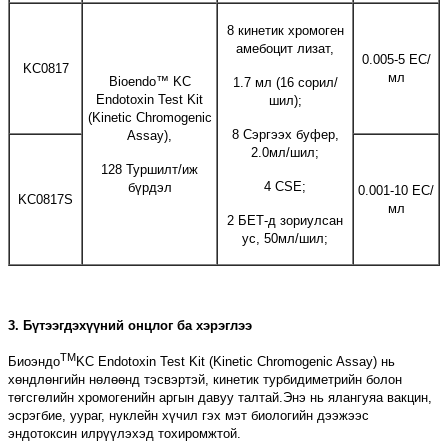
8 кинетик хромоген
амебоцит лизат,
0.005-5 ЕС/
KC0817
мл
Bioendo™ KC
1.7 мл (16 сорил/
Endotoxin Test Kit
шил);
(Kinetic Chromogenic
8 Сэргээх буфер,
Assay),
2.0мл/шил;
128 Туршилт/иж
4 CSE;
бүрдэл
0.001-10 ЕС/
KC0817S
мл
2 БЕТ-д зориулсан
ус, 50мл/шил;
3. Бүтээгдэхүүний онцлог ба хэрэглээ
TM
Биоэндо
KC Endotoxin Test Kit (Kinetic Chromogenic Assay) нь
хөндлөнгийн нөлөөнд тэсвэртэй, кинетик турбидиметрийн болон
төгсгөлийн хромогенийн аргын давуу талтай.Энэ нь ялангуяа вакцин,
эсрэгбие, уураг, нуклейн хүчил гэх мэт биологийн дээжээс
эндотоксин илрүүлэхэд тохиромжтой.