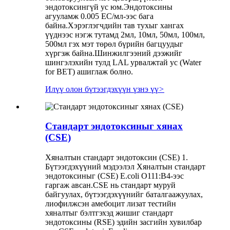
эндотоксингүй ус юм.Эндотоксины
агууламж 0.005 ЕС/мл-ээс бага
байна.Хэрэглэгчдийн тав тухыг хангах
үүднээс нэгж тутамд 2мл, 10мл, 50мл, 100мл,
500мл гэх мэт төрөл бүрийн багцуудыг
хүргэж байна.Шинжилгээний дээжийг
шингэлэхийн тулд LAL урвалжтай ус (Water
for BET) ашиглаж болно.
Илүү олон бүтээгдэхүүн үзнэ үү
>
Стандарт эндотоксиныг хянах
(CSE)
Хяналтын стандарт эндотоксин (CSE) 1.
Бүтээгдэхүүний мэдээлэл Хяналтын стандарт
эндотоксиныг (CSE) E.coli O111:B4-ээс
гаргаж авсан.CSE нь стандарт муруй
байгуулах, бүтээгдэхүүнийг баталгаажуулах,
лиофилжсэн амебоцит лизат тестийн
хяналтыг бэлтгэхэд жишиг стандарт
эндотоксины (RSE) эдийн засгийн хувилбар