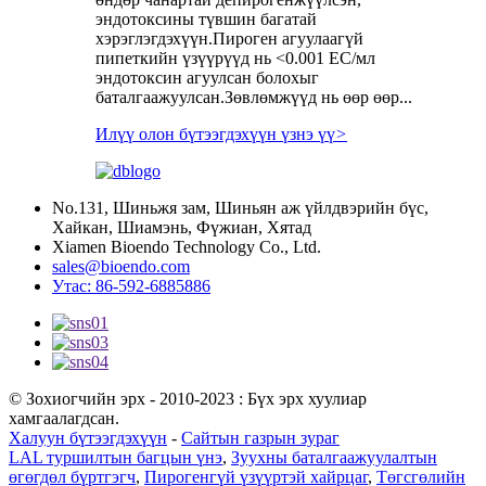
эндотоксины түвшин багатай
хэрэглэгдэхүүн.Пироген агуулаагүй
пипеткийн үзүүрүүд нь <0.001 ЕС/мл
эндотоксин агуулсан болохыг
баталгаажуулсан.Зөвлөмжүүд нь өөр өөр...
Илүү олон бүтээгдэхүүн үзнэ үү
>
No.131, Шиньжя зам, Шиньян аж үйлдвэрийн бүс,
Хайкан, Шиамэнь, Фүжиан, Хятад
Xiamen Bioendo Technology Co., Ltd.
sales@bioendo.com
Утас: 86-592-6885886
© Зохиогчийн эрх - 2010-2023 : Бүх эрх хуулиар
хамгаалагдсан.
Халуун бүтээгдэхүүн
-
Сайтын газрын зураг
LAL туршилтын багцын үнэ
,
Зуухны баталгаажуулалтын
өгөгдөл бүртгэгч
,
Пирогенгүй үзүүртэй хайрцаг
,
Төгсгөлийн