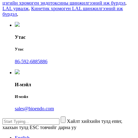
цэгийн хромоген эндотоксины шинжилгээний иж бүрдэл
,
LAL урвалж
,
Кинетик хромоген LAL шинжилгээний иж
бүрдэл
,
Утас
Утас
86-592-6885886
И-мэйл
И-мэйл
sales@bioendo.com
Хайлт хийхийн тулд enter,
хаахын тулд ESC товчийг дарна уу
English