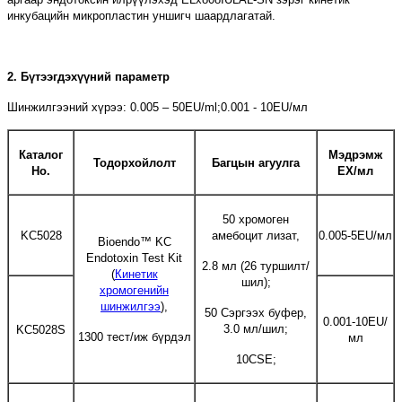
инкубацийн микропластин уншигч шаардлагатай.
2. Бүтээгдэхүүний параметр
Шинжилгээний хүрээ: 0.005 – 50EU/ml;0.001 - 10EU/мл
Каталог
Мэдрэмж
Тодорхойлолт
Багцын агуулга
Н
o.
ЕХ/мл
50 хромоген
KC5028
амебоцит лизат,
0.005-5EU/мл
Bioendo™ KC
Endotoxin Test Kit
2.8 мл (26 туршилт/
(
Кинетик
шил);
хромогенийн
шинжилгээ
),
50 Сэргээх буфер,
0.001-10EU/
3.0 мл/шил;
KC5028S
1300 тест/иж бүрдэл
мл
10CSE;