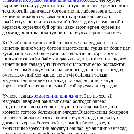
The
Кинетик хромогенийн шинжилгээ
0.005EU/мл хүртэл
нарийвчлалтай үр дүнг гаргахын тулд шинэлэг хромогенийн
технологийг ашигладаг бөгөөд энэ нь лабораторид эдгээр
эмийн шинжилгээнд хамгийн тохиромжтой сонголт
юм.Энэхүү шинжилгээ нь эмийн бүтээгдэхүүн, эмнэлгийн
хэрэгсэл, хүрээлэн буй орчны дээж зэрэг өргөн хүрээний
дээжинд эндотоксины түвшинг илрүүлэх зорилготой юм.
KCA-ийн шинжилгээний гол шинж чанаруудын нэг нь
кинетик шинж чанар бөгөөд эндотоксины түвшинг бодит цаг
хугацаанд хянах боломжийг олгодог.Энэ нь хэрэглэгчид
шинжилгээг хийж байх явцдаа хянаж, эндотоксин илрүүлэх
кинетикийн талаар үнэ цэнэтэй ойлголтыг өгөх боломжтой
гэсэн үг юм.Энэхүү бодит цагийн өгөгдөл нь хэрэглэгчдэд
бүтээгдэхүүнийхээ чанар, аюулгүй байдлын талаар
мэдээлэлтэй шийдвэр гаргахад тусалж, эцсийн үр дүн,
хэрэглэгчийн сэтгэл ханамжийг сайжруулахад хүргэдэг.
Үүнээс гадна,
хромогенийн шинжилгээ
Энэ нь хосгүй
мэдрэмж, өвөрмөц байдлыг санал болгодог бөгөөд
эндотоксины доод түвшинг ч үнэн зөв тодорхойлж, тоо
хэмжээг тогтоох боломжийг олгодог.Эндотоксины бохирдол
нь өвчтөн болон хэрэглэгчдийн эрүүл мэндэд ноцтой үр
дагаварт хүргэж болзошгүй тул эмийн бүтээгдэхүүн,
эмнэлгийн хэрэгслийн аюулгүй байдал, үр ашгийг хангахад
энэхүү өндөр түвшний нарийвчлал чухал юм.