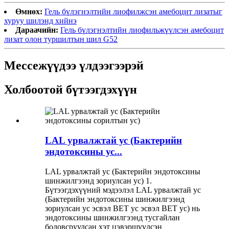
Өмнөх:
Гель бүлэгнэлтийн лиофилжсэн амебоцит лизатыг
хуруу шилэнд хийнэ
Дараачийн:
Гель бүлэгнэлтийн лиофильжүүлсэн амебоцит
лизат олон туршилтын шил G52
Мессежүүдээ үлдээгээрэй
Холбоотой бүтээгдэхүүн
LAL урвалжтай ус (Бактерийн
эндотоксины ус...
LAL урвалжтай ус (Бактерийн эндотоксины
шинжилгээнд зориулсан ус) 1.
Бүтээгдэхүүний мэдээлэл LAL урвалжтай ус
(Бактерийн эндотоксины шинжилгээнд
зориулсан ус эсвэл BET ус эсвэл BET ус) нь
эндотоксины шинжилгээнд тусгайлан
боловсруулсан хэт цэвэршүүлсэн