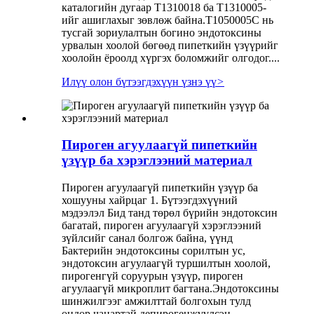
каталогийн дугаар T1310018 ба T1310005-
ийг ашиглахыг зөвлөж байна.T1050005C нь
тусгай зориулалтын богино эндотоксины
урвалын хоолой бөгөөд пипеткийн үзүүрийг
хоолойн ёроолд хүргэх боломжийг олгодог....
Илүү олон бүтээгдэхүүн үзнэ үү
>
Пироген агуулаагүй пипеткийн
үзүүр ба хэрэглээний материал
Пироген агуулаагүй пипеткийн үзүүр ба
хошууны хайрцаг 1. Бүтээгдэхүүний
мэдээлэл Бид танд төрөл бүрийн эндотоксин
багатай, пироген агуулаагүй хэрэглээний
зүйлсийг санал болгож байна, үүнд
Бактерийн эндотоксины сорилтын ус,
эндотоксин агуулаагүй туршилтын хоолой,
пирогенгүй соруурын үзүүр, пироген
агуулаагүй микроплит багтана.Эндотоксины
шинжилгээг амжилттай болгохын тулд
өндөр чанартай депирогенжүүлсэн,