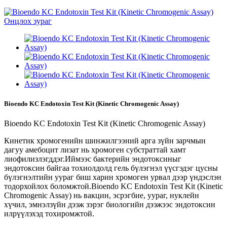
Bioendo KC Endotoxin Test Kit (Kinetic Chromogenic Assay)
Bioendo KC Endotoxin Test Kit (Kinetic Chromogenic Assay)
Кинетик хромогенийн шинжилгээний арга зүйн зарчмын
дагуу амебоцит лизат нь хромоген субстраттай хамт
лиофилизлэгддэг.Иймээс бактерийн эндотоксиныг
эндотоксин байгаа тохиолдолд гель бүлэгнэл үүсгэдэг цусны
бүлэгнэлтийн уураг биш харин хромоген урвал дээр үндэслэн
тодорхойлох боломжтой.Bioendo KC Endotoxin Test Kit (Kinetic
Chromogenic Assay) нь вакцин, эсрэгбие, уураг, нуклейн
хүчил, эмнэлзүйн дээж зэрэг биологийн дээжээс эндотоксин
илрүүлэхэд тохиромжтой.